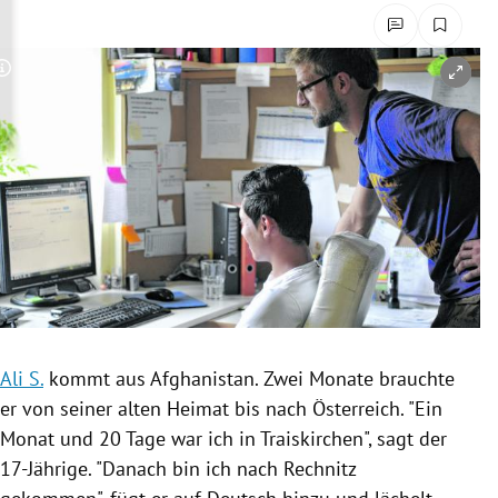
rreich Untermenü
rt Untermenü
Copyright-Hinweis öffnen/schließen
schaft Untermenü
s Untermenü
zeit Untermenü
undheit Untermenü
tur Untermenü
Ali S.
kommt aus
Afghanistan
. Zwei Monate brauchte
nung Untermenü
er von seiner alten Heimat bis nach
Österreich
. "Ein
Monat und 20 Tage war ich in
Traiskirchen
", sagt der
lität Untermenü
17-Jährige. "Danach bin ich nach
Rechnitz