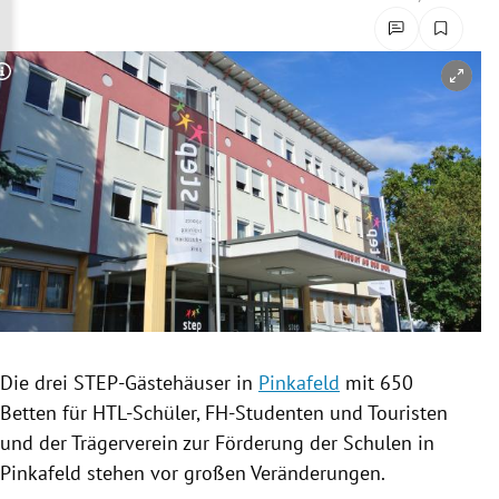
rreich Untermenü
rt Untermenü
Copyright-Hinweis öffnen/schließen
schaft Untermenü
s Untermenü
zeit Untermenü
undheit Untermenü
tur Untermenü
Die drei STEP-Gästehäuser in
Pinkafeld
mit 650
nung Untermenü
Betten für HTL-Schüler, FH-Studenten und Touristen
und der Trägerverein zur Förderung der Schulen in
lität Untermenü
Pinkafeld
stehen vor großen Veränderungen.