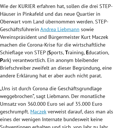
Wie
der KURIER
erfahren hat, sollen die drei STEP-
Häuser in
Pinkafeld
und das neue Quartier in
Oberwart vom Land übernommen werden. STEP-
Geschäftsführerin
Andrea Liebmann
sowie
Vereinspräsident und Bürgermeister
Kurt Maczek
machen die Corona-Krise für die wirtschaftliche
Schieflage von STEP (
S
ports,
T
raining,
E
ducation,
P
ark) verantwortlich. Ein anonym bleibender
Briefschreiber zweifelt an dieser Begründung, eine
andere Erklärung hat er aber auch nicht parat.
„Uns ist durch Corona die
Geschäftsgrundlage
weggebrochen“, sagt
Liebmann
. Der monatliche
Umsatz von 360.000 Euro sei auf 35.000 Euro
geschrumpft.
Maczek
verweist darauf, dass man als
eines der wenigen Internate bundesweit keine
Subventionen erhalten und sich „von Jahr zu Jahr