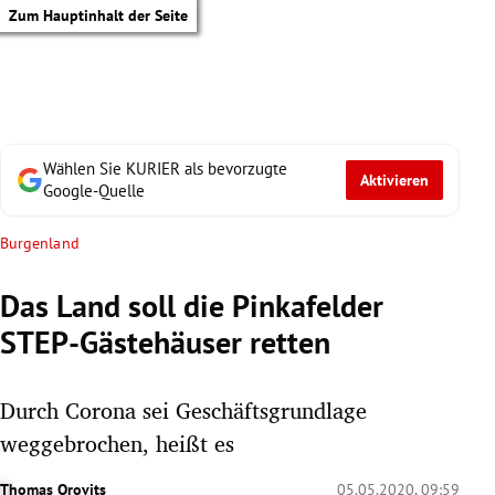
Zum Hauptinhalt der Seite
Wählen Sie KURIER als bevorzugte
Aktivieren
Google-Quelle
Burgenland
Das Land soll die Pinkafelder
STEP-Gästehäuser retten
Durch Corona sei Geschäftsgrundlage
weggebrochen, heißt es
tik Untermenü
Thomas Orovits
05.05.2020, 09:59