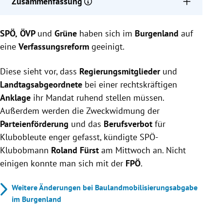
Zusammenfassung
SPÖ, ÖVP und Grüne im Burgenland einigten sich
SPÖ,
ÖVP
auf eine Verfassungsreform, die Mandatare bei
und
Grüne
haben sich im
Burgenland
auf
rechtskräftiger Anklage zwingt, ihr Amt ruhend zu
eine
Verfassungsreform
geeinigt.
stellen.
Parteienförderung wird gekürzt, wenn Mandatare
Diese sieht vor, dass
Regierungsmitglieder
und
trotz Anklage im Amt bleiben, und Regeln zur
Landtagsabgeordnete
bei einer rechtskräftigen
Parteien- und Klubförderung sowie Berufsverbote
Anklage
ihr Mandat ruhend stellen müssen.
werden verschärft.
Außerdem werden die Zweckwidmung der
Die FPÖ lehnt die Reform ab, da ihre Forderungen
Parteienförderung
und das
Berufsverbot
für
nach Cool-Off-Phasen für Regierungsmitglieder und
Klubobleute enger gefasst, kündigte SPÖ-
Rederecht für den Landesrechnungshofdirektor
Klubobmann
nicht umgesetzt werden.
Roland Fürst
am Mittwoch an. Nicht
einigen konnte man sich mit der
FPÖ
.
Weitere Änderungen bei Baulandmobilisierungsabgabe
im Burgenland