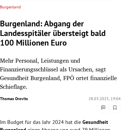
rreich Untermenü
Burgenland
rt Untermenü
Burgenland: Abgang der
Landesspitäler übersteigt bald
schaft Untermenü
100 Millionen Euro
s Untermenü
Mehr Personal, Leistungen und
zeit Untermenü
Finanzierungsschlüssel als Ursachen, sagt
undheit Untermenü
Gesundheit Burgenland, FPÖ ortet finanzielle
Schieflage.
tur Untermenü
Thomas Orovits
28.03.2025, 19:04
nung Untermenü
lität Untermenü
Im Budget für das Jahr 2024 hat die
Gesundheit
Burgenland
einen Abgang von rund 79 Millionen