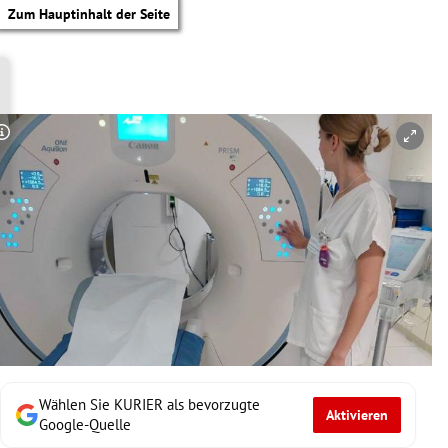
Zum Hauptinhalt der Seite
Copyright-Hinweis öffnen/schließen
Wählen Sie KURIER als bevorzugte
Aktivieren
tik Untermenü
Google-Quelle