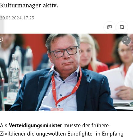
Kulturmanager aktiv.
rreich Untermenü
20.05.2024, 17:23
rt Untermenü
schaft Untermenü
Copyright-Hinweis öffnen/schließen
s Untermenü
zeit Untermenü
undheit Untermenü
tur Untermenü
nung Untermenü
lität Untermenü
Als
Verteidigungsminister
musste der frühere
Zivildiener die ungewollten Eurofighter in Empfang