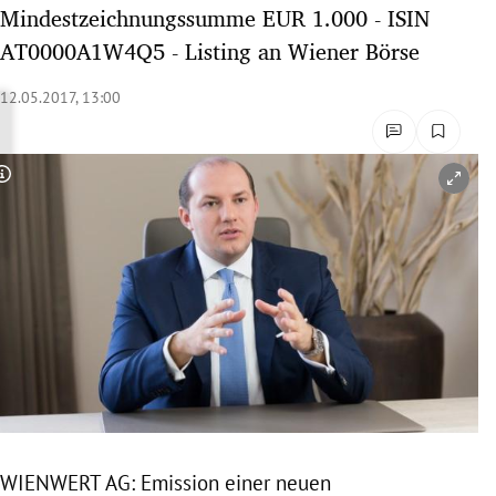
Mindestzeichnungssumme EUR 1.000 - ISIN
rreich Untermenü
AT0000A1W4Q5 - Listing an Wiener Börse
rt Untermenü
12.05.2017, 13:00
schaft Untermenü
s Untermenü
Copyright-Hinweis öffnen/schließen
zeit Untermenü
undheit Untermenü
tur Untermenü
nung Untermenü
lität Untermenü
WIENWERT AG: Emission einer neuen