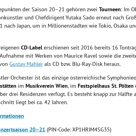
epunkten der Saison 20–21 gehören zwei
Tourneen
: Im 
Tonkünstler und Chefdirigent Yutaka
Sado
erneut nach
Gro
21 nach
Japan
, um in Millionenstädten wie
Tokio
,
Osaka
un
ereigenen
CD-Label
erschienen seit 2016 bereits 16 Tonträg
 Aufnahme mit Werken von
Maurice Ravel
sowie die zweit
 von
Gustav Mahler
als CD bzw. Blu-Ray-Disk heraus.
tler-Orchester ist das einzige österreichische Symphonieo
lstätten
im
Musikverein
Wien
, im
Festspielhaus
St. Pölten
ber drei Residenzen verfügt. Es besteht knapp zur Hälfte 
chnitt liegt bei ca. 42 Jahren.
ormationen
onzertsaison 20–21
(PIN-Code: XP1HRIM4SG35)