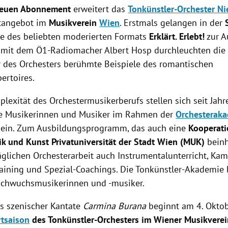
euen
Abonnement
erweitert das
Tonkünstler-Orchester Ni
tangebot
im
Musikverein
Wien
. Erstmals gelangen in der
te des beliebten moderierten Formats
Erklärt. Erlebt!
zur A
mit dem Ö1-Radiomacher
Albert Hosp
durchleuchten die
 des Orchesters berühmte Beispiele des romantischen
ertoires.
plexität des Orchestermusikerberufs stellen sich seit Jah
ge Musikerinnen und Musiker im Rahmen der
Orchesteraka
ein. Zum Ausbildungsprogramm, das auch eine
Kooperati
k und Kunst Privatuniversität der Stadt
Wien
(MUK)
beinh
äglichen Orchesterarbeit auch Instrumentalunterricht, Ka
aining und Spezial-Coachings. Die Tonkünstler-Akademie b
achwuchsmusikerinnen und -musiker.
fs
szenischer Kantate
Carmina Burana
beginnt am 4. Oktob
tsaison
des Tonkünstler-Orchesters im Wiener Musikvere