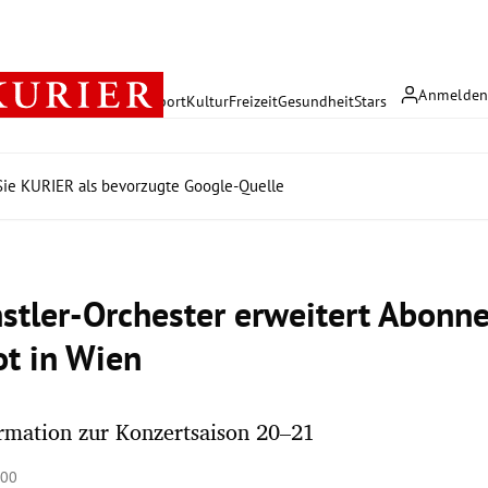
Anmelde
rreich
Politik
Wirtschaft
Sport
Kultur
Freizeit
Gesundheit
Stars
ie KURIER als bevorzugte Google-Quelle
stler-Orchester erweitert Abonn
t in Wien
rmation zur Konzertsaison 20–21
:00