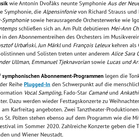
sik
wie
Antonín Dvořáks
neunte Symphonie
Aus der Neu
te Symphonie, die
Alpensinfonie
von
Richard Strauss
und
r-Symphonie
sowie herausragende Orchesterwerke wie Ig
intemps
schließen sich an. Am Pult debütieren
Mei-Ann C
n
in den Abonnementreihen des Orchesters im Musikvere
ysztof Urbański
,
Jun Märkl
und
François Leleux
kehren als 
 Solistinnen und Solisten treten unter anderem
Alice Sara 
nder Ullman
,
Emmanuel Tjeknavorian
sowie
Lucas und
Ar
f symphonischen Abonnement-Programmen
legen die Tonk
der Reihe
Plugged-In
den Schwerpunkt auf die menschlic
Formation
Vocal Sampling
, Fado-Star
Camané
und
Ankathi
ter. Dazu werden wieder Festtagskonzerte zu
Weihnachte
d am
Karfreitag
angeboten. Zwei Tanztheater-Produktionen
us
St. Pölten
stehen ebenso auf dem Programm wie die Mi
estival im Sommer 2020. Zahlreiche Konzerte geben die 
Baden und
Wiener Neustadt
.