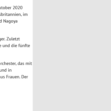
Oktober 2020
ßbritannien
, im
d
Nagoya
er. Zuletzt
e und die fünfte
rchester, das mit
und in
aus Frauen. Der