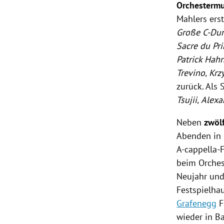
Orchestermu
Mahlers
ers
Große C-Du
Sacre du Pr
Patrick Hah
Trevino
,
Krz
zurück. Als
Tsujii
,
Alexa
Neben
zwöl
Abenden in 
A-cappella-
beim Orches
Neujahr
un
Festspielha
Grafenegg
F
wieder in 