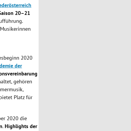
ederösterreich
Saison 20–21
ufführung.
 Musikerinnen
resbeginn 2020
demie der
onsvereinbarung
altet, gehören
mmermusik,
ietet Platz für
er 2020 die
in
.
Highlights der