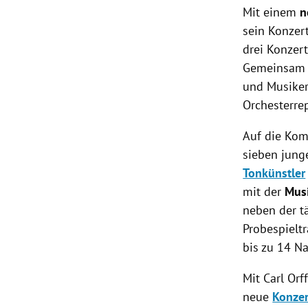
Mit einem
n
sein
Konzer
drei Konzer
Gemeinsam 
und Musiker
Orchesterrep
Auf die Kom
sieben jun
Tonkünstler
mit der
Musi
neben der t
Probespieltr
bis zu 14 N
Mit
Carl Orf
neue
Konzer