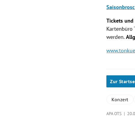
Saisonbros
Tickets und
Kartenbüro 
werden.
All
www.tonkuen
Zur Startse
Konzert
APA OTS |
20.