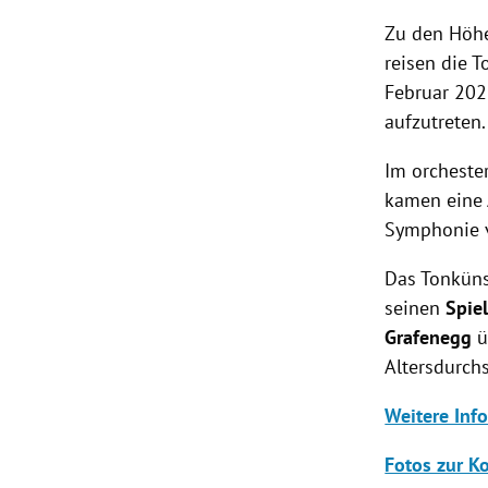
Zu den Höh
reisen die 
Februar 20
aufzutreten.
Im orchest
kamen eine
Symphonie
Das Tonküns
seinen
Spie
Grafenegg
ü
Altersdurchs
Weitere Inf
Fotos zur K