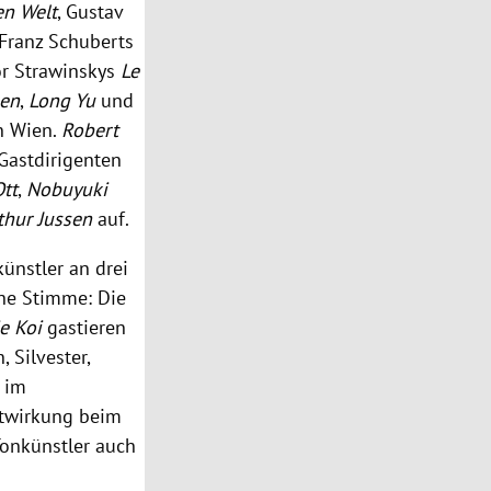
en Welt
,
Gustav
Franz Schuberts
or Strawinskys
Le
hen
,
Long Yu
und
in
Wien
.
Robert
Gastdirigenten
Ott
,
Nobuyuki
thur Jussen
auf.
ünstler an drei
he Stimme: Die
e Koi
gastieren
n
, Silvester,
 im
twirkung beim
Tonkünstler auch