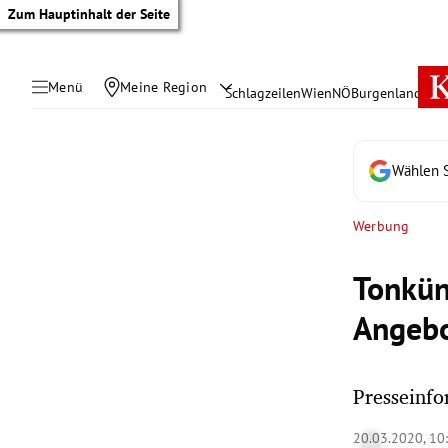
Zum Hauptinhalt der Seite
Menü
Meine Region
Schlagzeilen
Wien
NÖ
Burgenland
Öste
Wählen S
Werbung
Tonkün
Angebo
Presseinfo
tik Untermenü
20.03.2020, 10
rreich Untermenü