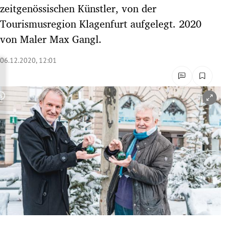
zeitgenössischen Künstler, von der
rreich Untermenü
Tourismusregion Klagenfurt aufgelegt. 2020
rt Untermenü
von Maler Max Gangl.
schaft Untermenü
06.12.2020, 12:01
s Untermenü
Copyright-Hinweis öffnen/schließen
zeit Untermenü
undheit Untermenü
tur Untermenü
nung Untermenü
lität Untermenü