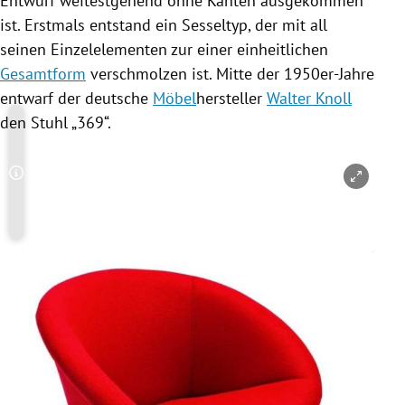
Entwurf weitestgehend ohne Kanten ausgekommen
ist. Erstmals entstand ein
Sesseltyp
, der mit all
seinen Einzelelementen zur einer einheitlichen
Gesamtform
verschmolzen ist. Mitte der 1950er-Jahre
entwarf der deutsche
Möbel
hersteller
Walter Knoll
den Stuhl „369“.
Copyright-Hinweis öffnen/schließen