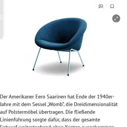
rreich Untermenü
rt Untermenü
Copyright-Hinweis öffnen/schließen
schaft Untermenü
s Untermenü
zeit Untermenü
undheit Untermenü
tur Untermenü
Der Amerikaner
Eero Saarinen
hat Ende der 1940er-
nung Untermenü
Jahre mit dem Sessel „Womb“, die
Dreidimensionalität
auf
Polstermöbel
übertragen. Die fließende
lität Untermenü
Linienführung sorgte dafür, dass der gesamte