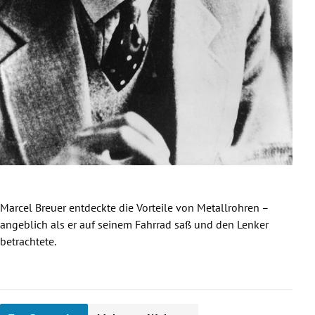
Hock
Meta
Beist
Marcel Breuer entdeckte die Vorteile von Metallrohren –
angeblich als er auf seinem Fahrrad saß und den Lenker
betrachtete.
Slide 1 von 38