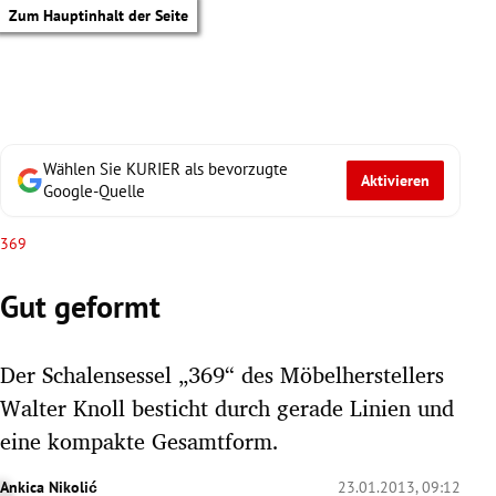
Zum Hauptinhalt der Seite
Wählen Sie KURIER als bevorzugte
Aktivieren
Google-Quelle
369
Gut geformt
Der Schalensessel „369“ des Möbelherstellers
Walter Knoll besticht durch gerade Linien und
eine kompakte Gesamtform.
tik Untermenü
Ankica Nikolić
23.01.2013, 09:12