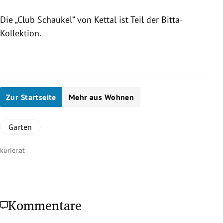
Blau
Die „Club Schaukel“ von Kettal ist Teil der Bitta-
Kollektion.
Slide 1 von 5
Zur Startseite
Mehr aus Wohnen
Garten
kurier.at
Kommentare