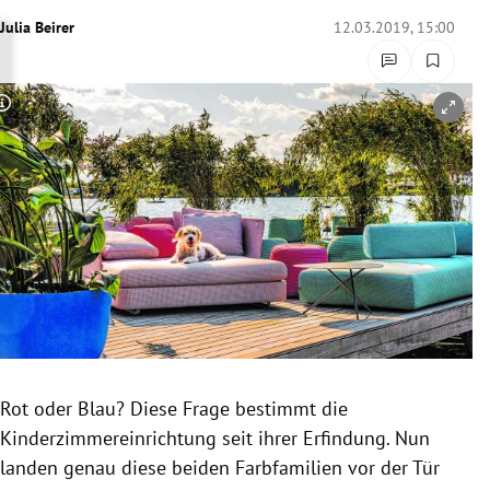
rreich Untermenü
Julia Beirer
12.03.2019, 15:00
rt Untermenü
Copyright-Hinweis öffnen/schließen
schaft Untermenü
s Untermenü
zeit Untermenü
undheit Untermenü
tur Untermenü
nung Untermenü
Rot oder Blau? Diese Frage bestimmt die
Kinderzimmereinrichtung
seit ihrer Erfindung. Nun
lität Untermenü
landen genau diese beiden Farbfamilien vor der Tür