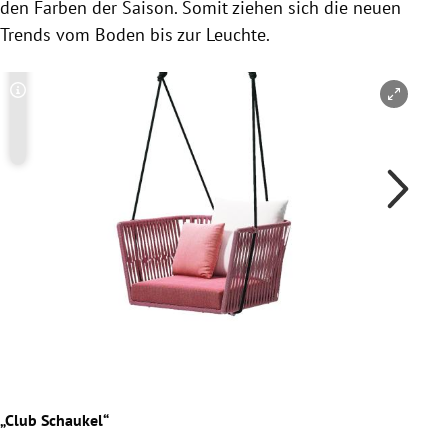
den Farben der Saison. Somit ziehen sich die neuen
Trends vom Boden bis zur Leuchte.
Copyright-Hinweis öffnen/schließen
Co
Outd
„Club Schaukel“