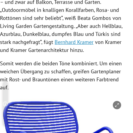
– und zwar auf Balkon, Terrasse und
Garten
.
„
Outdoormöbel
in knalligen Korallfarben, Rosa- und
Rottönen sind sehr beliebt“, weiß
Beata Gombos
von
Living Garden Gartengestaltung. „Aber auch Hellblau,
Azurblau, Dunkelblau, dumpfes Blau und Türkis sind
stark nachgefragt“, fügt
Bernhard Kramer
von
Kramer
und
Kramer
Gartenarchitektur hinzu.
Somit werden die beiden Töne kombiniert. Um einen
weichen Übergang zu schaffen, greifen Gartenplaner
mit Rost- und Brauntönen einen weiteren Farbtrend
auf.
Copyright-Hinweis öffnen/schließen