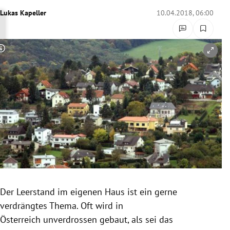
rreich Untermenü
Lukas Kapeller
10.04.2018, 06:00
rt Untermenü
Copyright-Hinweis öffnen/schließen
schaft Untermenü
s Untermenü
zeit Untermenü
undheit Untermenü
tur Untermenü
nung Untermenü
Der
Leerstand
im eigenen Haus ist ein gerne
verdrängtes Thema. Oft wird in
lität Untermenü
Österreich
unverdrossen gebaut, als sei das