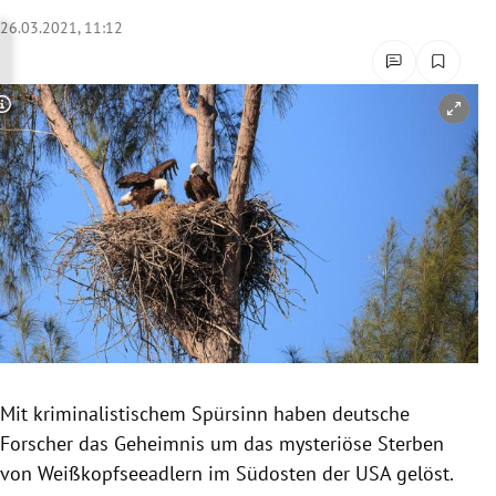
rreich Untermenü
26.03.2021, 11:12
rt Untermenü
Copyright-Hinweis öffnen/schließen
schaft Untermenü
s Untermenü
zeit Untermenü
undheit Untermenü
tur Untermenü
nung Untermenü
Mit kriminalistischem Spürsinn haben deutsche
Forscher das Geheimnis um das mysteriöse Sterben
lität Untermenü
von Weißkopfseeadlern im Südosten der USA gelöst.