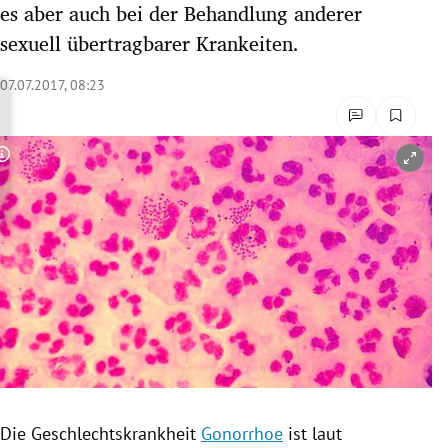
es aber auch bei der Behandlung anderer
rreich Untermenü
sexuell übertragbarer Krankeiten.
rt Untermenü
07.07.2017, 08:23
schaft Untermenü
Copyright-Hinweis öffnen/schließen
s Untermenü
zeit Untermenü
undheit Untermenü
tur Untermenü
nung Untermenü
lität Untermenü
Die
Geschlechtskrankheit
Gonorrhoe
ist laut