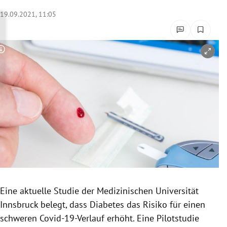
rreich Untermenü
19.09.2021, 11:05
rt Untermenü
Copyright-Hinweis öffnen/schließen
schaft Untermenü
s Untermenü
zeit Untermenü
undheit Untermenü
tur Untermenü
nung Untermenü
Eine aktuelle Studie der Medizinischen Universität
Innsbruck belegt, dass Diabetes das Risiko für einen
lität Untermenü
schweren Covid-19-Verlauf erhöht. Eine Pilotstudie