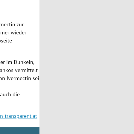
mectin zur
mmer wieder
seite
ber im Dunkeln,
Mankos vermittelt
on Ivermectin sei
 auch die
-transparent.at