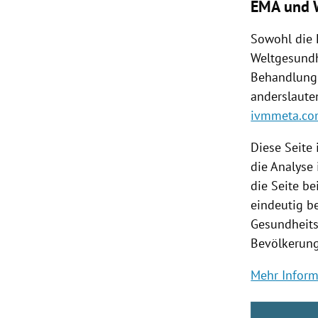
EMA und 
Sowohl die 
Weltgesundh
Behandlung 
anderslaute
ivmmeta.c
Diese Seite 
die Analyse 
die Seite b
eindeutig be
Gesundheits
Bevölkerung
Mehr Inform