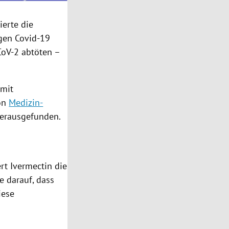
ierte die
gen Covid-19
CoV-2 abtöten –
 mit
von
Medizin-
erausgefunden.
rt Ivermectin die
e darauf, dass
iese