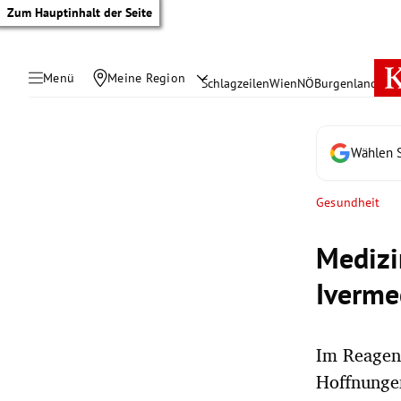
Zum Hauptinhalt der Seite
Menü
Meine Region
Schlagzeilen
Wien
NÖ
Burgenland
Öste
Wählen S
Gesundheit
Medizi
Iverme
Im Reagenz
tik Untermenü
Hoffnungen
rreich Untermenü