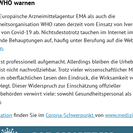
WHO warnen
Europäische Arzneimittelagentur EMA als auch die
eitsorganisation WHO raten derzeit vom Einsatz von Iver
von Covid-19 ab. Nichtsdestotrotz tauchen im Internet i
nde Behauptungen auf, häufig unter Berufung auf die Web
om
.
ist professionell aufgemacht. Allerdings bleiben die Urhe
ist nicht nachvollziehbar. Trotz vieler wissenschaftlicher 
eim oberflächlichen Lesen den Eindruck, die Wirksamkeit v
legt. Dieser Widerspruch zur Einschätzung offizieller
behörden verwirrt viele: sowohl Gesundheitspersonal als
.
ation
finden Sie im
Corona-Schwerpunkt
von
www.medizin