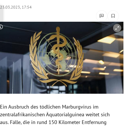
rreich Untermenü
23.03.2023, 17:54
rt Untermenü
Copyright-Hinweis öffnen/schließen
schaft Untermenü
s Untermenü
zeit Untermenü
undheit Untermenü
tur Untermenü
nung Untermenü
Ein Ausbruch des tödlichen Marburgvirus im
zentralafrikanischen Äquatorialguinea weitet sich
lität Untermenü
aus. Fälle, die in rund 150 Kilometer Entfernung