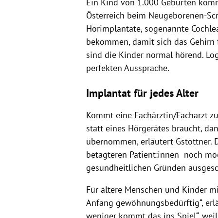
Ein Kind von 1.000 Geburten kommt
Österreich beim Neugeborenen-Scre
Hörimplantate, sogenannte Cochlea
bekommen, damit sich das Gehirn f
sind die Kinder normal hörend. Lo
perfekten Aussprache.
Implantat für jedes Alter
Kommt eine Fachärztin/Facharzt zum
statt eines Hörgerätes braucht, da
übernommen, erläutert Gstöttner. 
betagteren Patient:innen noch mög
gesundheitlichen Gründen ausgesch
Für ältere Menschen und Kinder mi
Anfang gewöhnungsbedürftig“, erläut
weniger kommt das ins Spiel“, wei