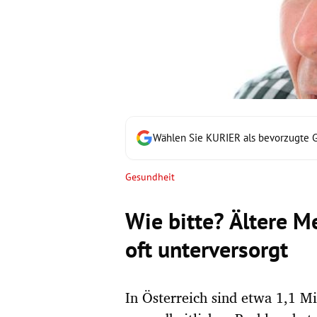
rt Untermenü
schaft Untermenü
s Untermenü
zeit Untermenü
Wählen Sie KURIER als bevorzugte 
undheit Untermenü
Gesundheit
tur Untermenü
Wie bitte? Ältere M
nung Untermenü
oft unterversorgt
lität Untermenü
In Österreich sind etwa 1,1 