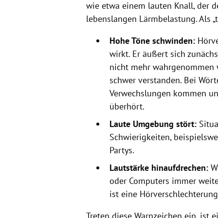
wie etwa einem lauten Knall, der d
lebenslangen Lärmbelastung. Als „t
Hohe Töne schwinden:
Hörver
wirkt. Er äußert sich zunäch
nicht mehr wahrgenommen wer
schwer verstanden. Bei Wörter
Verwechslungen kommen und
überhört.
Laute Umgebung stört:
Situa
Schwierigkeiten, beispielswe
Partys.
Lautstärke hinaufdrechen:
We
oder Computers immer weiter
ist eine Hörverschlechterung 
Treten diese Warnzeichen ein, ist 