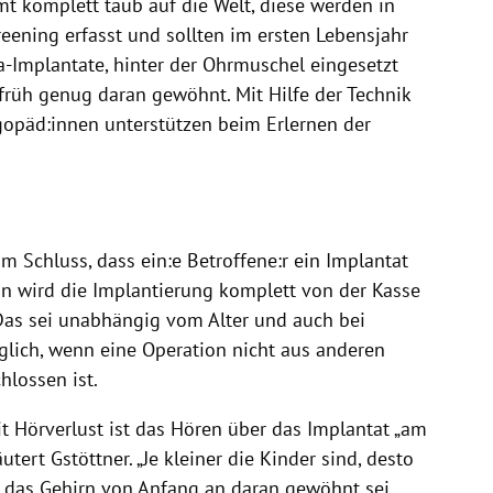
 komplett taub auf die Welt, diese werden in
ening erfasst und sollten im ersten Lebensjahr
-Implantate, hinter der Ohrmuschel eingesetzt
rüh genug daran gewöhnt. Mit Hilfe der Technik
gopäd:innen unterstützen beim Erlernen der
 Schluss, dass ein:e Betroffene:r ein Implantat
nn wird die Implantierung komplett von der Kasse
Das sei unabhängig vom Alter und auch bei
lich, wenn eine Operation nicht aus anderen
lossen ist.
t Hörverlust ist das Hören über das Implantat „am
ert Gstöttner. „Je kleiner die Kinder sind, desto
l das Gehirn von Anfang an daran gewöhnt sei.