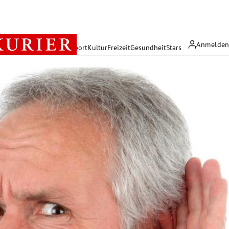
Anmelde
rreich
Politik
Wirtschaft
Sport
Kultur
Freizeit
Gesundheit
Stars