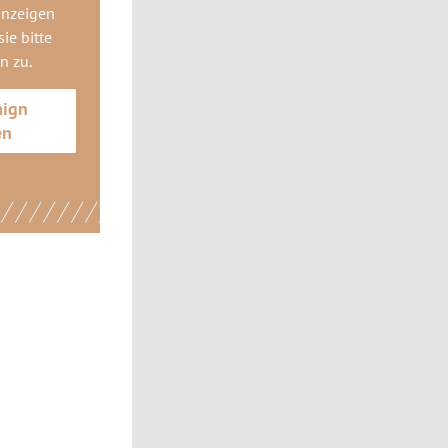
anzeigen
ie bitte
gn
zu.
aign
en