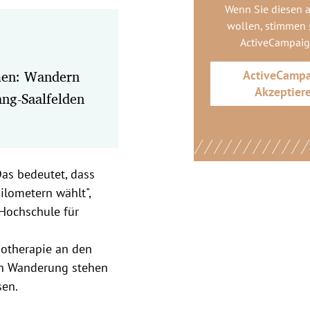
Wenn Sie diesen 
wollen, stimmen s
ActiveCampai
men: Wandern
ActiveCamp
Akzeptier
ang-Saalfelden
as bedeutet, dass
ilometern wählt",
 Hochschule für
iotherapie an den
en Wanderung stehen
sen.