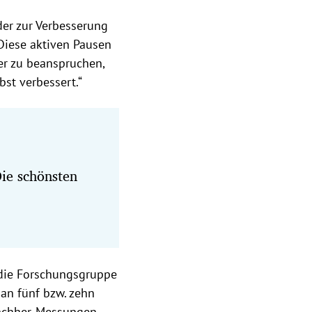
er zur Verbesserung
Diese aktiven Pausen
er zu beanspruchen,
st verbessert.“
e schönsten
 die Forschungsgruppe
an fünf bzw. zehn
Nachher-Messungen