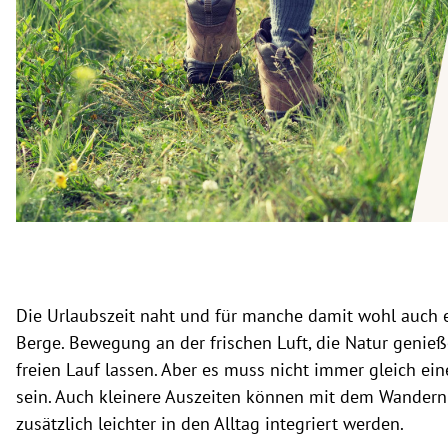
rt Untermenü
schaft Untermenü
s Untermenü
zeit Untermenü
undheit Untermenü
tur Untermenü
nung Untermenü
Die Urlaubszeit naht und für manche damit wohl auch e
Berge. Bewegung an der frischen Luft, die Natur genie
lität Untermenü
freien Lauf lassen. Aber es muss nicht immer gleich ei
sein. Auch kleinere Auszeiten können mit dem Wandern
zusätzlich leichter in den Alltag integriert werden.