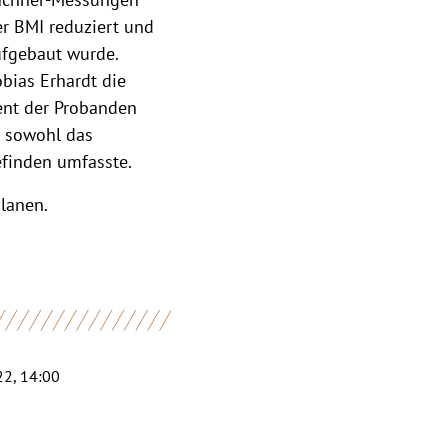
r BMI reduziert und
ufgebaut wurde.
obias Erhardt die
ent der Probanden
s sowohl das
efinden umfasste.
lanen.
22, 14:00