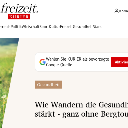
Anm
rreich
Politik
Wirtschaft
Sport
Kultur
Freizeit
Gesundheit
Stars
Wählen Sie KURIER als bevorzugte
Aktivie
Google-Quelle
Gesundheit
Wie Wandern die Gesundh
stärkt - ganz ohne Bergto