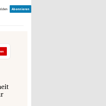
elden
Abonnieren
ren
eit
ur