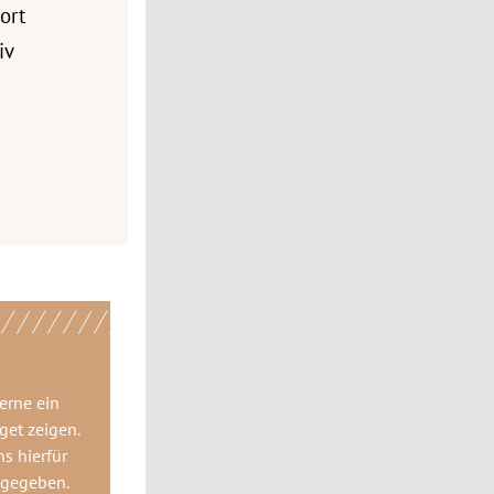
ort
iv
gerne
ein
get
zeigen.
ns hierfür
 gegeben.