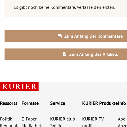
Ressorts
Formate
Service
KURIER Produkte
Info
Politik
E-Paper
KURIER club
KURIER TV
Abo 
Regionales
Mediathek
Spiele
profil
Anze