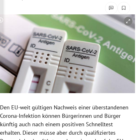
rreich Untermenü
rt Untermenü
Copyright-Hinweis öffnen/schließen
schaft Untermenü
s Untermenü
zeit Untermenü
undheit Untermenü
tur Untermenü
Den EU-weit gültigen Nachweis einer überstandenen
nung Untermenü
Corona-Infektion können Bürgerinnen und Bürger
künftig auch nach einem positiven Schnelltest
lität Untermenü
erhalten. Dieser müsse aber durch qualifiziertes