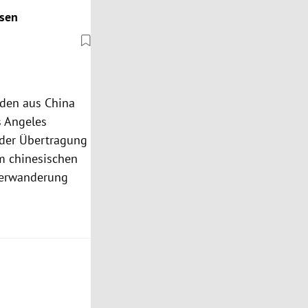
esen
enden aus
China
s Angeles
 der Übertragung
m chinesischen
kerwanderung