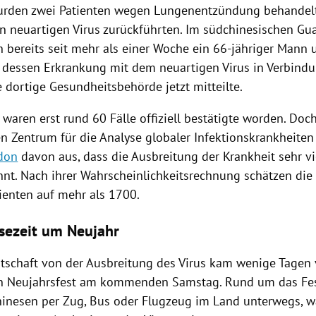
rden zwei Patienten wegen Lungenentzündung behandelt
en neuartigen
Virus
zurückführten. Im südchinesischen
Gu
h bereits seit mehr als einer Woche ein 66-jähriger Mann 
 dessen Erkrankung mit dem neuartigen
Virus
in Verbindu
e dortige Gesundheitsbehörde jetzt mitteilte.
waren erst rund 60 Fälle offiziell bestätigte worden. Do
en Zentrum für die Analyse globaler Infektionskrankheite
don
davon aus, dass die Ausbreitung der Krankheit sehr vie
nnt. Nach ihrer Wahrscheinlichkeitsrechnung schätzen die
tienten auf mehr als 1700.
sezeit um Neujahr
tschaft von der Ausbreitung des
Virus
kam wenige Tagen 
n Neujahrsfest am kommenden Samstag. Rund um das Fest
hinesen per Zug, Bus oder Flugzeug im Land unterwegs, w