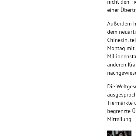
nicht den T
einer Übert
Außerdem h
dem neuart
Chinesin, t
Montag mit.
Millionenst
anderen Kra
nachgewies
Die
Weltges
ausgesproch
Tiermärkte 
begrenzte Ü
Mitteilung.