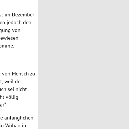
st im Dezember
ten jedoch den
agung von
gewiesen.
komme.
s
von Mensch zu
t, weil der
ch sei nicht
ht völlig
ar“.
ie anfänglichen
 in
Wuhan
in