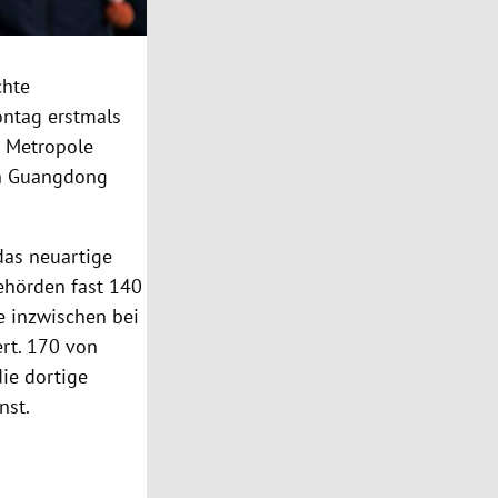
chte
ontag erstmals
n Metropole
n
Guangdong
as neuartige
ehörden fast 140
 inzwischen bei
ert. 170 von
ie dortige
nst.