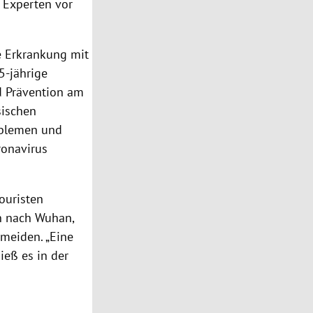
ß Experten vor
e Erkrankung mit
5-jährige
nd Prävention am
sischen
oblemen und
ronavirus
ouristen
en nach
Wuhan
,
 meiden. „Eine
eß es in der