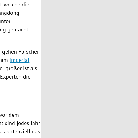
, welche die
angdong
unter
ng gebracht
ch gehen Forscher
n am
Imperial
l größer ist als
 Experten die
vor dem
 sind jedes Jahr
as potenziell das