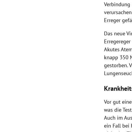
Verbindung 
verursachen
Erreger gef
Das neue
Vi
Erregereger
Akutes Ate
knapp 350 
gestorben. 
Lungenseuch
Krankheit
Vor gut ein
was die Tes
Auch im Ausl
ein Fall be