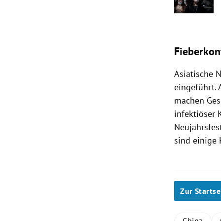
Fieberkon
Asiatische 
eingeführt.
machen Gesu
infektiöser
Neujahrsfes
sind einige
Zur Startse
China