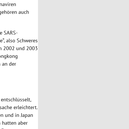
naviren
 gehören auch
he SARS-
e“, also Schweres
en 2002 und 2003
ongkong
 an der
entschlüsselt,
ache erleichtert.
en und in
Japan
n hatten aber