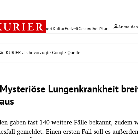
Anmelde
rreich
Politik
Wirtschaft
Sport
Kultur
Freizeit
Gesundheit
Stars
ie KURIER als bevorzugte Google-Quelle
 Mysteriöse Lungenkrankheit brei
 aus
en gaben fast 140 weitere Fälle bekannt, zudem 
desfall gemeldet. Einen ersten Fall soll es außerd