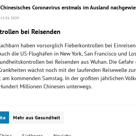
Chinesisches Coronavirus erstmals im Ausland nachgewi
15.01.2020
trollen bei Reisenden
Nachbarn haben vorsorglich Fieberkontrollen bei Einreis
 Auch die US-Flughäfen in
New York
,
San Francisco
und
Lo
ndheitskontrollen bei Reisenden aus
Wuhan
. Die Gefahr
 Krankheiten wächst noch mit der laufenden Reisewelle zu
t am kommenden Samstag. In der größten jährlichen Völ
 Hundert Millionen Chinesen unterwegs.
ite
Mehr aus Gesundheit
China
Südkorea
Neujahr