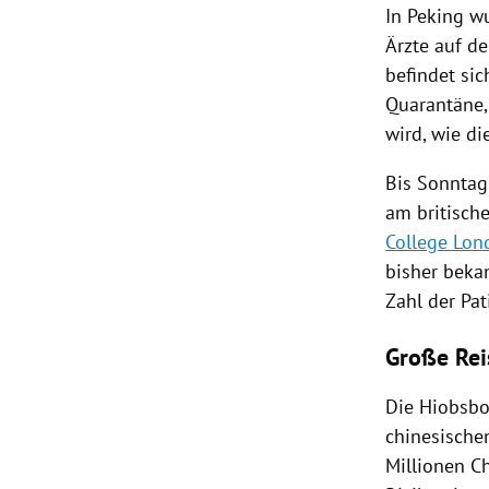
In
Peking
wu
Ärzte auf d
befindet sic
Quarantäne,
wird, wie di
Bis Sonntag 
am britisch
College Lon
bisher beka
Zahl der Pa
Große Rei
Die Hiobsbo
chinesische
Millionen C