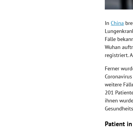
In
China
bre
Lungenkran
Fälle bekann
Wuhan
auft
registriert.
Ferner wurd
Coronavirus
weitere Fäl
201 Patiente
ihnen wurde
Gesundheits
Patient i