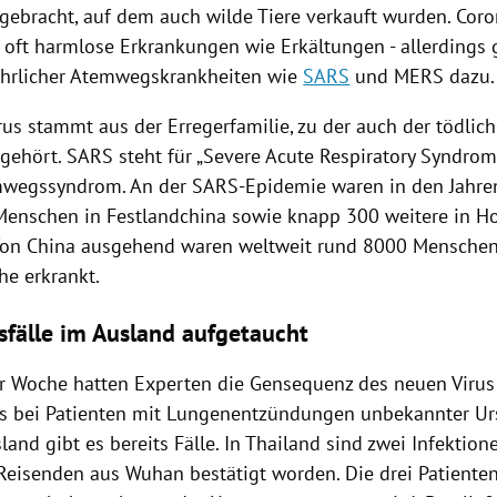
gebracht, auf dem auch wilde Tiere verkauft wurden.
Coro
 oft harmlose Erkrankungen wie Erkältungen - allerdings
ährlicher Atemwegskrankheiten wie
SARS
und
MERS
dazu.
rus
stammt aus der Erregerfamilie, zu der auch der tödlic
 gehört.
SARS
steht für „Severe Acute Respiratory Syndrom
mwegssyndrom. An der SARS-Epidemie waren in den Jahr
Menschen in
Festlandchina
sowie knapp 300 weitere in
H
Von
China
ausgehend waren weltweit rund 8000 Menschen
e erkrankt.
sfälle im Ausland aufgetaucht
er Woche hatten Experten die Gensequenz des neuen
Virus
ts bei Patienten mit Lungenentzündungen unbekannter Urs
and gibt es bereits Fälle. In
Thailand
sind zwei Infektion
i Reisenden aus
Wuhan
bestätigt worden. Die drei Patiente