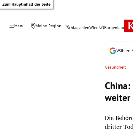
Zum Hauptinhalt der Seite
Menü
Meine Region
Schlagzeilen
Wien
NÖ
Burgenland
Öste
Wählen S
Gesundheit
China:
weiter
Die Behörd
tik Untermenü
dritter To
rreich Untermenü