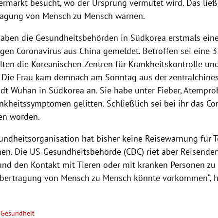
iermarkt besucht, wo der Ursprung vermutet wird. Das lie
ragung von Mensch zu Mensch warnen.
aben die
Gesundheitsbehörden in
Südkorea
erstmals ein
igen
Coronavirus
aus
China
gemeldet. Betroffen sei eine 3
eilten die Koreanischen Zentren für Krankheitskontrolle u
 Die Frau kam demnach am Sonntag aus der zentralchine
adt
Wuhan
in
Südkorea
an.
Sie habe unter Fieber, Atempr
nkheitssymptomen gelitten. Schließlich sei bei ihr das
Co
en worden.
undheitsorganisation
hat bisher keine Reisewarnung für T
en. Die US-Gesundheitsbehörde (
CDC
) riet aber Reisend
und den Kontakt mit Tieren oder mit kranken Personen zu
bertragung von Mensch zu Mensch könnte vorkommen“, hi
Gesundheit