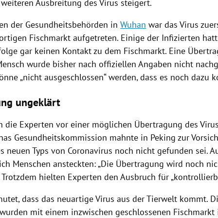
r weiteren Ausbreitung des
Virus
steigert.
en der Gesundheitsbehörden in
Wuhan
war das
Virus
zuer
rtigen Fischmarkt aufgetreten. Einige der Infizierten hat
olge gar keinen Kontakt zu dem Fischmarkt. Eine Übertr
ensch wurde bisher nach offiziellen Angaben nicht nach
könne „nicht ausgeschlossen“ werden, dass es noch dazu 
ng ungeklärt
 die Experten vor einer möglichen Übertragung des
Viru
nas
Gesundheitskommission mahnte in
Peking
zur Vorsich
es neuen Typs von
Coronavirus
noch nicht gefunden sei. Au
sich Menschen ansteckten: „Die Übertragung wird noch nic
 Trotzdem hielten Experten den Ausbruch für „kontrollierb
mutet, dass das neuartige
Virus
aus der Tierwelt kommt. D
 wurden mit einem inzwischen geschlossenen Fischmarkt