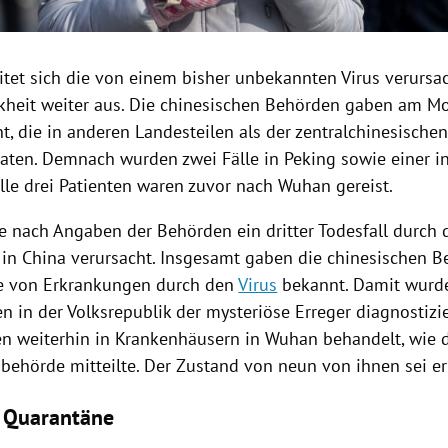
itet sich die von einem bisher unbekannten
Virus
verursa
kheit
weiter aus. Die chinesischen Behörden gaben am M
t, die in anderen Landesteilen als der zentralchinesische
raten. Demnach wurden zwei Fälle in
Peking
sowie einer i
 Alle drei Patienten waren zuvor nach
Wuhan
gereist.
e nach Angaben der Behörden ein dritter
Todesfall
durch d
in
China
verursacht. Insgesamt gaben die chinesischen B
le von Erkrankungen durch den
Virus
bekannt. Damit wurde
n in der Volksrepublik der mysteriöse Erreger diagnostizi
n weiterhin in Krankenhäusern in
Wuhan
behandelt, wie d
behörde mitteilte. Der Zustand von neun von ihnen sei er
n Quarantäne