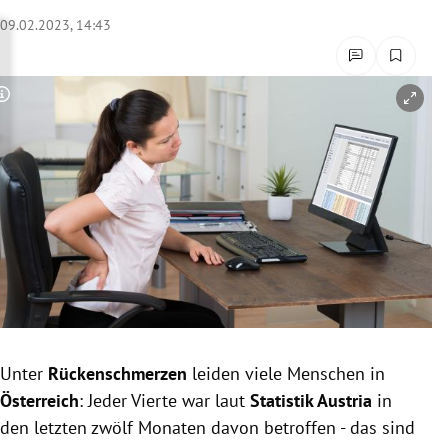
rreich Untermenü
09.02.2023, 14:43
rt Untermenü
Copyright-Hinweis öffnen/schließen
schaft Untermenü
s Untermenü
zeit Untermenü
undheit Untermenü
tur Untermenü
nung Untermenü
Unter
Rückenschmerzen
leiden viele Menschen in
Österreich
: Jeder Vierte war laut
Statistik Austria
in
lität Untermenü
den letzten zwölf Monaten davon betroffen - das sind