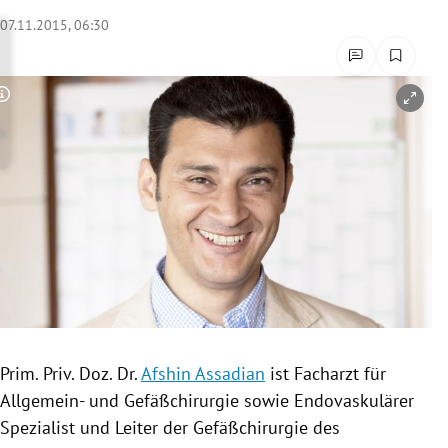
rreich Untermenü
07.11.2015, 06:30
rt Untermenü
Copyright-Hinweis öffnen/schließen
schaft Untermenü
s Untermenü
zeit Untermenü
undheit Untermenü
tur Untermenü
nung Untermenü
Prim. Priv. Doz. Dr.
Afshin Assadian
ist Facharzt für
Allgemein- und
Gefäßchirurgie
sowie Endovaskulärer
lität Untermenü
Spezialist und Leiter der
Gefäßchirurgie
des