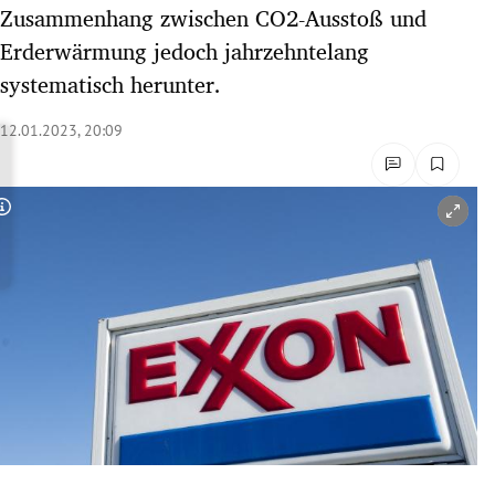
Zusammenhang zwischen CO2-Ausstoß und
rreich Untermenü
Erderwärmung jedoch jahrzehntelang
rt Untermenü
systematisch herunter.
schaft Untermenü
12.01.2023, 20:09
s Untermenü
Copyright-Hinweis öffnen/schließen
zeit Untermenü
undheit Untermenü
tur Untermenü
nung Untermenü
lität Untermenü