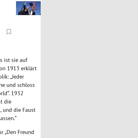
 ist sie auf
hon 1913 erklärt
ik: „Jeder
Höhe und schloss
orld“. 1932
t die
, und die Faust
lassen.“
ür „Den Freund