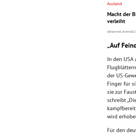
Ausland
Macht der Bi
verleiht
Johannes Arends
1
„Auf Fein
In den USA a
Flugblättern
der US-Gewe
Finger für s
sie zur Faus
schreibt „Di
kampfbereit
wird erhoben
Für den deu