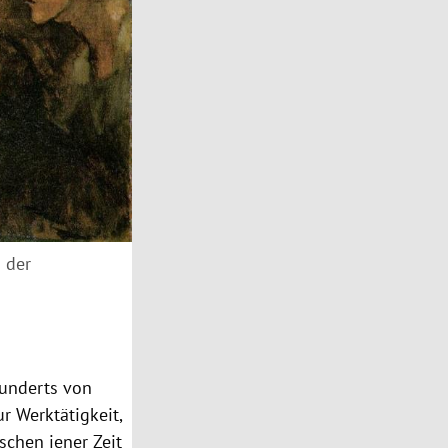
 der
hunderts von
r Werktätigkeit,
schen jener Zeit