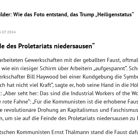
lder: Wie das Foto entstand, das Trump „Heiligenstatus“
5.07.2024
de des Proletariats niedersausen“
rbeiteten Gewerkschaften mit der geballten Faust, oftmals
 wie ein riesiger Schirm über Arbeitern „aufgespannt“. Sc
rkschafter Bill Haywood bei einer Kundgebung die Symbol
ich hat nicht viel Kraft“, sagte er, hob seine Hand in die 
t: „Aber seht her: Das sind die Industrial Workers of the W
e rote Fahne“: „Für die Kommunisten ist die erhobene Faus
e revolutionäre Drohung an Kapitalismus und Faschismus
, um sie auf die Feinde des Proletariats niedersausen zu 
tschen Kommunisten Ernst Thälmann stand die Faust daf