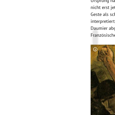
Ursprung ha
nicht erst j
Geste als s
interpretier
Daumier abg
Französisch
Copyright-