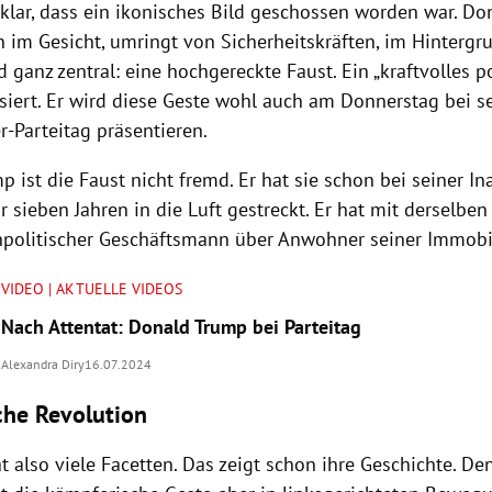
 klar, dass ein ikonisches Bild geschossen worden war. D
n im Gesicht, umringt von Sicherheitskräften, im Hintergr
 ganz zentral: eine hochgereckte Faust. Ein „kraftvolles po
siert. Er wird diese Geste wohl auch am Donnerstag bei s
r-Parteitag präsentieren.
 ist die Faust nicht fremd. Er hat sie schon bei seiner In
r sieben Jahren in die Luft gestreckt. Er hat mit derselbe
npolitischer Geschäftsmann über Anwohner seiner Immobil
VIDEO | AKTUELLE VIDEOS
Nach Attentat: Donald Trump bei Parteitag
Alexandra Diry
16.07.2024
che Revolution
t also viele Facetten. Das zeigt schon ihre Geschichte. De