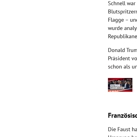
Schnell war
Blutspritzer
Flagge – und
wurde analy
Republikane
Donald Trump
Präsident vo
schon als u
Französis
Die Faust ha