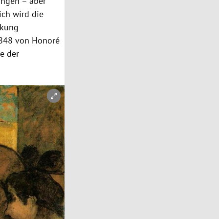
ungen – aber
ich wird die
ckung
 1848 von Honoré
e der