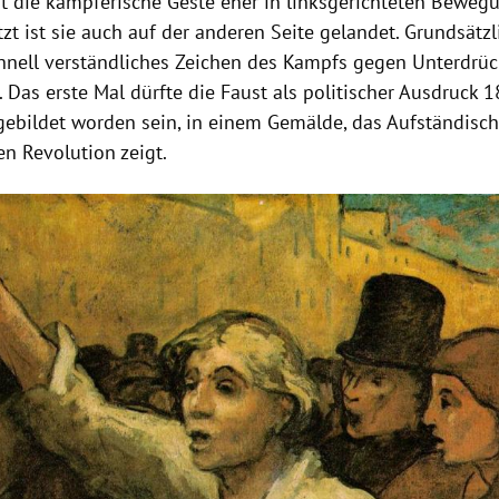
t die kämpferische Geste eher in linksgerichteten Beweg
etzt ist sie auch auf der anderen Seite gelandet. Grundsätzl
chnell verständliches Zeichen des Kampfs gegen Unterdrü
t. Das erste Mal dürfte die Faust als politischer Ausdruck
ebildet worden sein, in einem Gemälde, das Aufständisch
en Revolution zeigt.
Hinweis öffnen/schließen