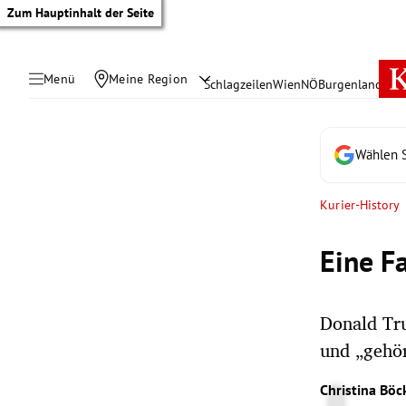
Zum Hauptinhalt der Seite
Menü
Meine Region
Schlagzeilen
Wien
NÖ
Burgenland
Öste
Wählen S
Kurier-History
Eine Fa
Donald Tru
und „gehör
tik Untermenü
Christina Böc
rreich Untermenü