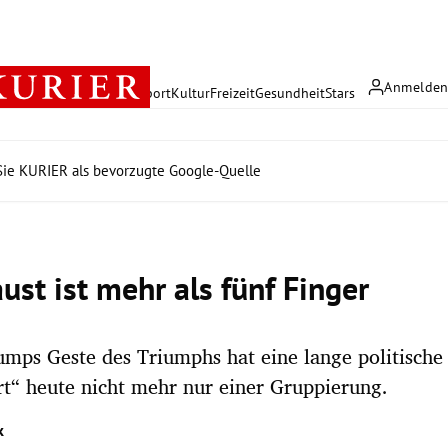
Anmelde
rreich
Politik
Wirtschaft
Sport
Kultur
Freizeit
Gesundheit
Stars
ie KURIER als bevorzugte Google-Quelle
ust ist mehr als fünf Finger
mps Geste des Triumphs hat eine lange politische 
t“ heute nicht mehr nur einer Gruppierung.
k