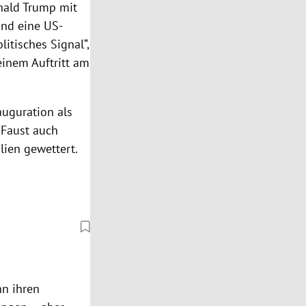
onald Trump mit
und eine US-
litisches Signal“,
einem Auftritt am
auguration als
n Faust auch
ien gewettert.
nn ihren