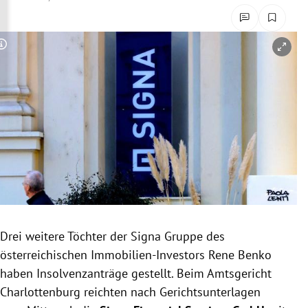
rreich Untermenü
rt Untermenü
Copyright-Hinweis öffnen/schließen
schaft Untermenü
s Untermenü
zeit Untermenü
undheit Untermenü
tur Untermenü
Drei weitere Töchter der Signa Gruppe des
nung Untermenü
österreichischen Immobilien-Investors Rene Benko
haben Insolvenzanträge gestellt. Beim Amtsgericht
lität Untermenü
Charlottenburg reichten nach Gerichtsunterlagen