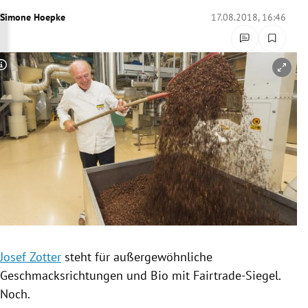
rreich Untermenü
Simone Hoepke
17.08.2018, 16:46
rt Untermenü
Copyright-Hinweis öffnen/schließen
schaft Untermenü
s Untermenü
zeit Untermenü
undheit Untermenü
tur Untermenü
nung Untermenü
Josef Zotter
steht für außergewöhnliche
Geschmacksrichtungen
und Bio mit Fairtrade-Siegel.
lität Untermenü
Noch.