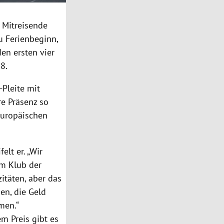
e Mitreisende
u Ferienbeginn,
den ersten vier
8.
-Pleite mit
re Präsenz so
europäischen
elt er. „Wir
im Klub der
itäten, aber das
en, die Geld
men.“
em Preis gibt es