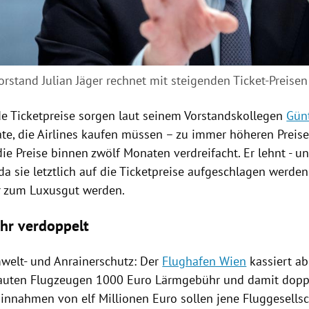
rstand Julian Jäger rechnet mit steigenden Ticket-Preisen
de Ticketpreise sorgen laut seinem Vorstandskollegen
Gün
kate, die Airlines kaufen müssen – zu immer höheren Preis
ie Preise binnen zwölf Monaten verdreifacht. Er lehnt - u
da sie letztlich auf die Ticketpreise aufgeschlagen werden
r zum Luxusgut werden.
hr verdoppelt
elt- und Anrainerschutz: Der
Flughafen Wien
kassiert a
auten Flugzeugen 1000 Euro Lärmgebühr und damit doppe
Einnahmen von elf Millionen Euro sollen jene Fluggesellsc