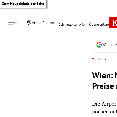
Zum Hauptinhalt der Seite
Menü
Meine Region
Schlagzeilen
Wien
NÖ
Burgenland
Öste
Wählen S
Wirtschaft
Wien: 
Preise
Die Airpo
tik Untermenü
pochen au
rreich Untermenü