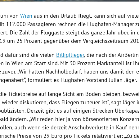
Juni von
Wien
aus in den Urlaub fliegt, kann sich auf viel
 Mit 112.000 Passagieren rechnen die Flughafen-Manager z
rt. Die Zahl der Fluggäste steigt das ganze Jahr über, in 
9 um 25 Prozent gegenüber dem Vergleichszeitraum 201
d dafür sind die vielen
Billigflieger
, die nach der AirBerlin
en in
Wien
am Start sind. Mit 30 Prozent Marktanteil ist ih
e zuvor. „Wir hatten Nachholbedarf, haben uns damit den 
ngenähert“, formuliert es Flughafen-Vorstand Julian Jäger.
ie Ticketpreise auf lange Sicht am Boden bleiben, bezweif
wieder diskutieren, dass Fliegen zu teuer ist“, sagt Jäger 
ublizisten. Derzeit gibt es auf einigen Strecken Überkapaz
ald ändern. „Wir reden hier ja von börsenotierten Konzern
ollen, auch wenn sie derzeit Anschubverluste in Kauf neh
rische Preise von 29 Euro pro Tickets relativiert er: „Zu d