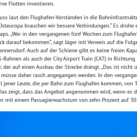
ne Flotten investieren.
uss laut den Flughafen-Vorständen in die Bahninfrastrukt
Osteuropa
brauchen wir bessere Verbindungen.“ Es drohe 
laps. „Wer in den vergangenen fünf Wochen zum
Flughafe
k darauf bekommen“, sagt Jäger mit Verweis auf die Folg
nnersdorf. Auch auf der Schiene gibt es keine freien Kap
S-Bahnen als auch der City Airport
Train
(CAT) in Richtung
er, der auf einen Ausbau der Strecke drängt. „Das ist nicht
r“, müsse daher rasch angegangen werden. In den vergang
il jener Leute, die per Bahn zum
Flughafen
kommen, von 30
„Das zeigt, dass das Angebot angenommen wird, wenn es da 
er mit einem Passagierwachstum von zehn Prozent auf 30 
Hinweis öffnen/schließen