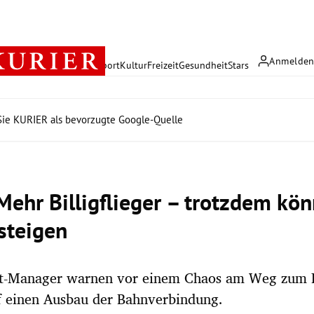
Anmelde
rreich
Politik
Wirtschaft
Sport
Kultur
Freizeit
Gesundheit
Stars
ie KURIER als bevorzugte Google-Quelle
Mehr Billigflieger – trotzdem kö
 steigen
rt-Manager warnen vor einem Chaos am Weg zum 
f einen Ausbau der Bahnverbindung.