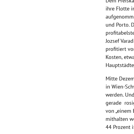
Dem Preisk
ihre Flotte 
aufgenomme
und Porto. 
profitabelst
Jozsef Varad
profitiert v
Kosten, etw
Hauptstädte
Mitte Dezem
in
Wien-Sch
werden. Und 
gerade rosig
von „einem 
mithalten w
44 Prozent i