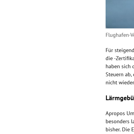
Flughafen-Vo
Für steigen
die -Zertifi
haben sich d
Steuern ab, 
nicht wiede
Lärmgebü
Apropos Umw
besonders l
bisher. Die 