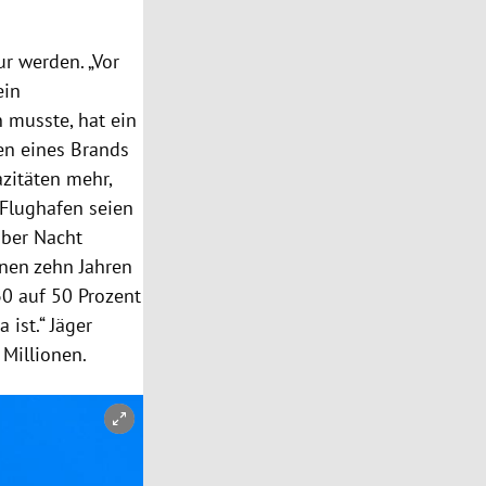
ur werden. „Vor
ein
n
musste, hat ein
en eines Brands
azitäten mehr,
Flughafen
seien
 über Nacht
enen zehn Jahren
 auf 50 Prozent
ist.“ Jäger
Millionen.