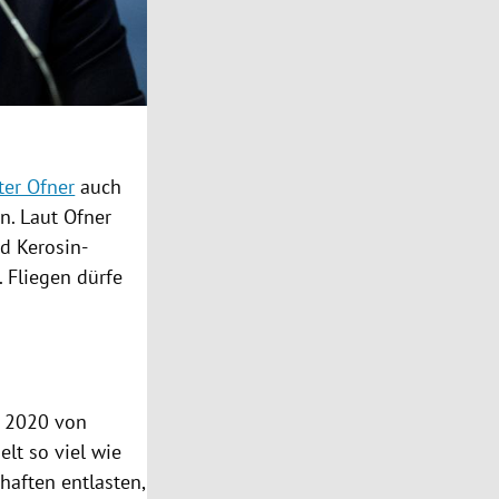
ter Ofner
auch
en. Laut
Ofner
nd Kerosin-
. Fliegen dürfe
b 2020 von
lt so viel wie
haften entlasten,