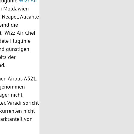
fluglinie
Wizz Air
ch
Moldawien
,
Neapel
,
Alicante
 sind die
bt Wizz-Air-Chef
dete Fluglinie
und günstigen
its der
nd.
inen
Airbus A321
,
aufgenommen
ager nicht
ler,
Varadi
spricht
nkurrenten nicht
arktanteil von