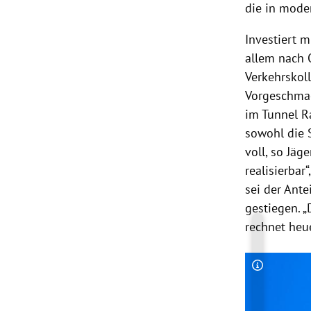
die in moder
Investiert m
allem nach
Verkehrskol
Vorgeschmac
im Tunnel Ra
sowohl die 
voll, so Jäg
realisierba
sei der Ante
gestiegen. 
rechnet heu
Copyright-