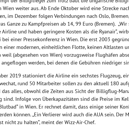
ampf der
Billigflieger
zum Trotz baut die ungarische Billig
in
Wien
weiter aus. Ab Ende Oktober wird eine Strecke na
n, im Dezember folgen Verbindungen nach
Oslo
,
Bremen
Das Ganze zu Kampfpreisen ab 14, 99 Euro (
Bremen
). „Wir
e Airline und haben geringere Kosten als die
Ryanair
“, wir
i
bei einer Pressekonferenz in
Wien
. Die erst 2003 gegrün
on einer modernen, einheitlichen Flotte, keinen Altlasten 
a weil (abgesehen von
Wien
) vorzugsweise
Flughäfen
abse
 angeflogen werden, bei denen die Gebühren niedriger si
ber 2019 stationiert die Airline ein sechstes Flugzeug, e
wechat
, rund 50 Mitarbeiter sollen zu den aktuell 180 
das alles, obwohl die Zeiten aus Sicht der Billigflug-Man
 sind. Infolge von Überkapazitäten sind die Preise im Kel
Blutbad“ in
Wien
. Er rechnet damit, dass einige seiner Ko
erden können. „Ein Verlierer wird auch die
AUA
sein. Der M
st nicht zu halten“, meint der Wizz-Air-Chef.