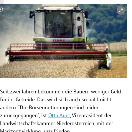
rreich Untermenü
Copyright-Hinweis öffnen/schließen
rt Untermenü
schaft Untermenü
s Untermenü
zeit Untermenü
undheit Untermenü
tur Untermenü
Seit zwei Jahren bekommen die Bauern weniger Geld
für ihr
Getreide
. Das wird sich auch so bald nicht
nung Untermenü
ändern. "Die
Börsennotierungen
sind leider
zurückgegangen", ist
Otto Auer
, Vizepräsident der
lität Untermenü
Landwirtschaftskammer
Niederösterreich
, mit der
Marktentwicklung unzufrieden.