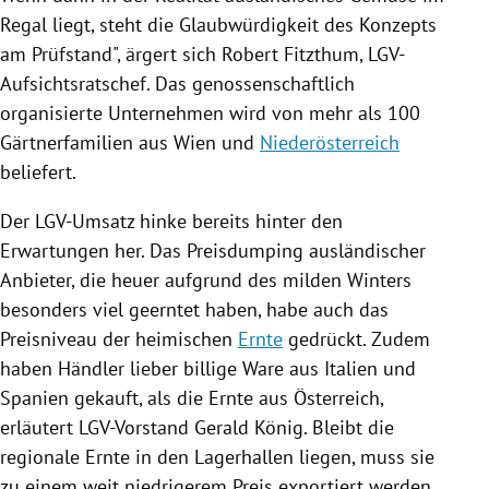
Regal liegt, steht die Glaubwürdigkeit des Konzepts
am Prüfstand", ärgert sich
Robert Fitzthum
, LGV-
Aufsichtsratschef. Das genossenschaftlich
organisierte Unternehmen wird von mehr als 100
Gärtnerfamilien aus
Wien
und
Niederösterreich
beliefert.
Der LGV-Umsatz hinke bereits hinter den
Erwartungen her. Das Preisdumping ausländischer
Anbieter, die heuer aufgrund des milden Winters
besonders viel geerntet haben, habe auch das
Preisniveau der heimischen
Ernte
gedrückt. Zudem
haben Händler lieber billige Ware aus
Italien
und
Spanien
gekauft, als die
Ernte
aus
Österreich
,
erläutert LGV-Vorstand Gerald König. Bleibt die
regionale
Ernte
in den Lagerhallen liegen, muss sie
zu einem weit niedrigerem Preis exportiert werden.