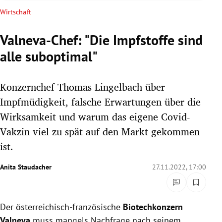
rreich Untermenü
Wirtschaft
rt Untermenü
Valneva-Chef: "Die Impfstoffe sind
alle suboptimal"
schaft Untermenü
s Untermenü
Konzernchef Thomas Lingelbach über
Impfmüdigkeit, falsche Erwartungen über die
zeit Untermenü
Wirksamkeit und warum das eigene Covid-
Vakzin viel zu spät auf den Markt gekommen
undheit Untermenü
ist.
tur Untermenü
Anita Staudacher
27.11.2022, 17:00
nung Untermenü
lität Untermenü
Der österreichisch-französische
Biotechkonzern
Valneva
muss mangels Nachfrage nach seinem