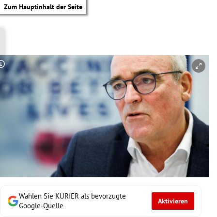
Zum Hauptinhalt der Seite
Copyright-Hinweis öffnen/schließen
Wählen Sie KURIER als bevorzugte
Aktivieren
tik Untermenü
Google-Quelle