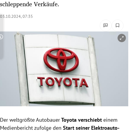
schleppende Verkäufe.
rreich Untermenü
03.10.2024, 07:35
rt Untermenü
schaft Untermenü
Copyright-Hinweis öffnen/schließen
s Untermenü
zeit Untermenü
undheit Untermenü
tur Untermenü
nung Untermenü
Der weltgrößte Autobauer
Toyota
verschiebt
einem
lität Untermenü
Medienbericht zufolge den
Start seiner Elektroauto-