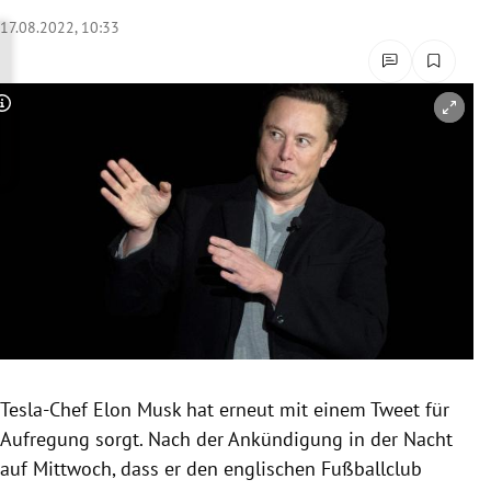
rreich Untermenü
17.08.2022, 10:33
rt Untermenü
Copyright-Hinweis öffnen/schließen
schaft Untermenü
s Untermenü
zeit Untermenü
undheit Untermenü
tur Untermenü
nung Untermenü
Tesla-Chef Elon Musk hat erneut mit einem Tweet für
Aufregung sorgt. Nach der Ankündigung in der Nacht
lität Untermenü
auf Mittwoch, dass er den englischen Fußballclub