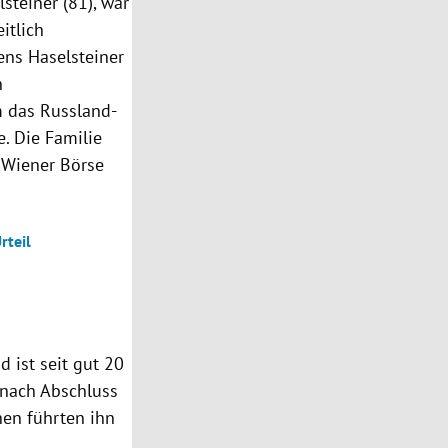
teiner (81), war
itlich
ns Haselsteiner
n
m das Russland-
. Die Familie
 Wiener Börse
rteil
 ist seit gut 20
 nach Abschluss
nen führten ihn