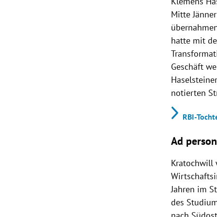
Klemens Has
Mitte Jänne
übernahmen 
hatte mit d
Transformat
Geschäft we
Haselsteiner
notierten S
RBI-Tocht
Ad perso
Kratochwill 
Wirtschafts
Jahren im S
des Studiums
nach Südost