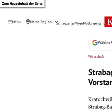
Zum Hauptinhalt der Seite
Menü
Meine Region
Schlagzeilen
Wien
NÖ
Burgenland
Öste
Wählen S
Wirtschaft
Straba
Vorsta
Kratochwil
tik Untermenü
Strabag-B
rreich Untermenü