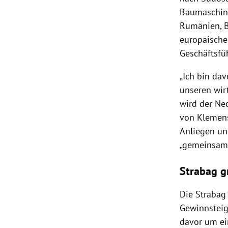
Baumaschine
Rumänien, B
europäische
Geschäftsfü
„Ich bin dav
unseren wirt
wird der Neo
von Klemens 
Anliegen un
„gemeinsam 
Strabag g
Die Strabag 
Gewinnsteig
davor um ein