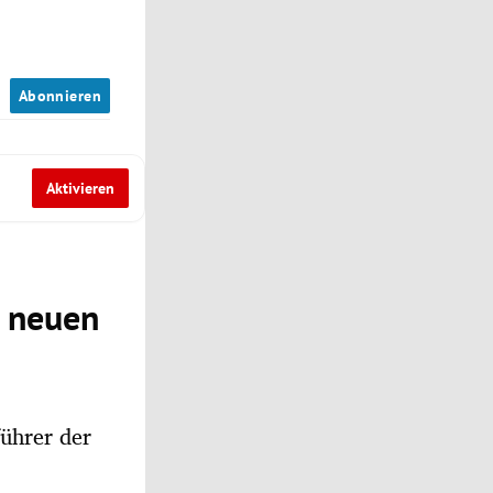
n
Abonnieren
Aktivieren
m neuen
führer der