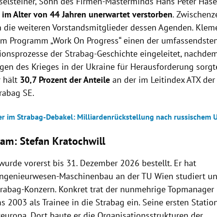
elsteiner, Sohn des Firmen-Masterminds Hans Peter Hasels
r
im Alter von 44 Jahren unerwartet verstorben
. Zwischenze
die weiteren Vorstandsmitglieder dessen Agenden. Kleme
em Programm „Work On Progress“ einen der umfassendste
ionsprozesse der Strabag-Geschichte eingeleitet, nachde
gen des Krieges in der Ukraine für Herausforderung sorgte
 hält
30,7 Prozent der Anteile
an der im Leitindex ATX der
trabag SE.
er im Strabag-Debakel: Milliardenrückstellung nach russischem U
nam:
Stefan Kratochwill
wurde vorerst bis 31. Dezember 2026 bestellt. Er hat
ingenieurwesen-Maschinenbau an der TU Wien studiert und
trabag-Konzern. Konkret trat der nunmehrige Topmanager
 2003 als Trainee in die Strabag ein. Seine ersten Statio
europa. Dort baute er die Organisationsstrukturen der