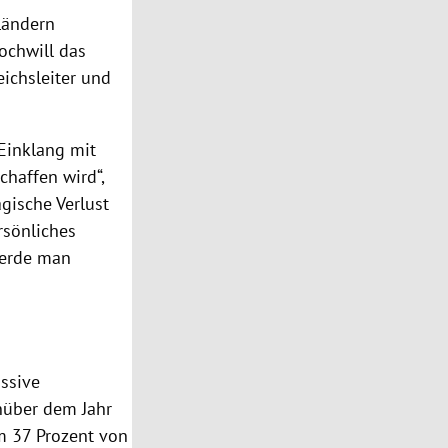
Ländern
ochwill das
ichsleiter und
 Einklang mit
chaffen wird“,
gische Verlust
rsönliches
werde man
ssive
nüber dem Jahr
m 37 Prozent von