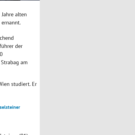
 Jahre alten
 ernannt.
schend
führer der
00
e Strabag am
ien studiert. Er
selsteiner