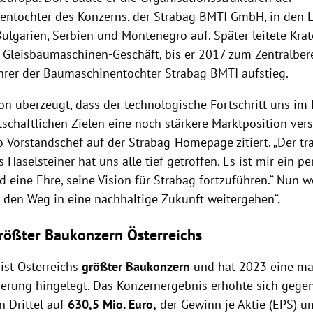
ntochter des Konzerns, der Strabag BMTI GmbH, in den 
ulgarien, Serbien und Montenegro auf. Später leitete Krat
 Gleisbaumaschinen-Geschäft, bis er 2017 zum Zentralbere
hrer der Baumaschinentochter Strabag BMTI aufstieg.
on überzeugt, dass der technologische Fortschritt uns im
schaftlichen Zielen eine noch stärkere Marktposition vers
-Vorstandschef auf der Strabag-Homepage zitiert. „Der tra
Haselsteiner hat uns alle tief getroffen. Es ist mir ein pe
d eine Ehre, seine Vision für Strabag fortzuführen.“ Nun 
den Weg in eine nachhaltige Zukunft weitergehen“.
rößter Baukonzern Österreichs
ist Österreichs
größter Baukonzern
und hat 2023 eine ma
erung hingelegt. Das Konzernergebnis erhöhte sich gege
 Drittel auf
630,5 Mio. Euro,
der Gewinn je Aktie (EPS) u