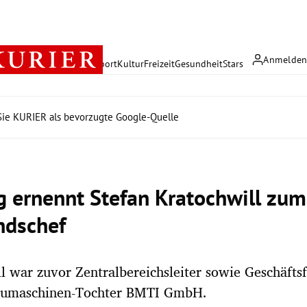
Anmelde
rreich
Politik
Wirtschaft
Sport
Kultur
Freizeit
Gesundheit
Stars
ie KURIER als bevorzugte Google-Quelle
g ernennt Stefan Kratochwill zu
ndschef
l war zuvor Zentralbereichsleiter sowie Geschäfts
aumaschinen-Tochter BMTI GmbH.