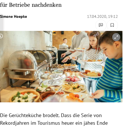
für Betriebe nachdenken
rreich Untermenü
Simone Hoepke
17.04.2020, 19:12
rt Untermenü
schaft Untermenü
Copyright-Hinweis öffnen/schließen
s Untermenü
zeit Untermenü
undheit Untermenü
tur Untermenü
nung Untermenü
lität Untermenü
Die Gerüchteküche brodelt. Dass die Serie von
Rekordjahren im Tourismus heuer ein jähes Ende