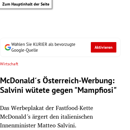
Zum Hauptinhalt der Seite
Wählen Sie KURIER als bevorzugte
Aktivieren
Google-Quelle
Wirtschaft
McDonald´s Österreich-Werbung:
Salvini wütete gegen "Mampfiosi"
Das Werbeplakat der Fastfood-Kette
McDonald´s ärgert den italienischen
tik Untermenü
Innenminister Matteo Salvini.