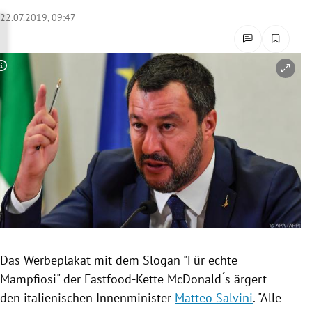
rreich Untermenü
22.07.2019, 09:47
rt Untermenü
Copyright-Hinweis öffnen/schließen
schaft Untermenü
s Untermenü
zeit Untermenü
undheit Untermenü
tur Untermenü
nung Untermenü
Das
Werbeplakat
mit dem Slogan "Für echte
Mampfiosi" der Fastfood-Kette McDonald ́s ärgert
lität Untermenü
den italienischen Innenminister
Matteo Salvini
. "Alle