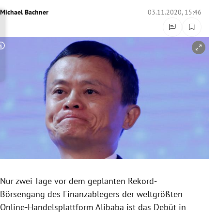
rreich Untermenü
Michael Bachner
03.11.2020, 15:46
rt Untermenü
Copyright-Hinweis öffnen/schließen
schaft Untermenü
s Untermenü
zeit Untermenü
undheit Untermenü
tur Untermenü
nung Untermenü
Nur zwei Tage vor dem geplanten Rekord-
Börsengang des Finanzablegers der weltgrößten
lität Untermenü
Online-Handelsplattform Alibaba ist das Debüt in