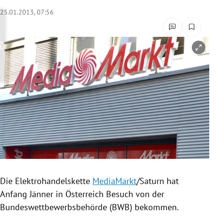
rreich Untermenü
25.01.2013, 07:56
rt Untermenü
Copyright-Hinweis öffnen/schließen
schaft Untermenü
s Untermenü
zeit Untermenü
undheit Untermenü
tur Untermenü
nung Untermenü
Die
Elektrohandelskette
MediaMarkt
/Saturn hat
Anfang Jänner in
Österreich
Besuch von der
lität Untermenü
Bundeswettbewerbsbehörde
(BWB) bekommen.