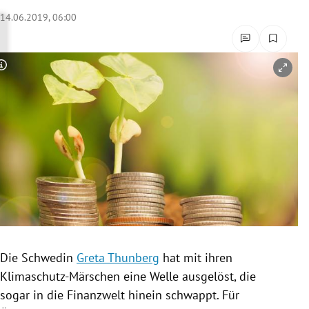
rreich Untermenü
14.06.2019, 06:00
rt Untermenü
Copyright-Hinweis öffnen/schließen
schaft Untermenü
s Untermenü
zeit Untermenü
undheit Untermenü
tur Untermenü
nung Untermenü
Die Schwedin
Greta Thunberg
hat mit ihren
Klimaschutz-Märschen eine Welle ausgelöst, die
lität Untermenü
sogar in die Finanzwelt hinein schwappt. Für