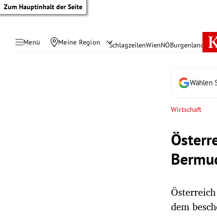
Zum Hauptinhalt der Seite
Menü
Meine Region
Schlagzeilen
Wien
NÖ
Burgenland
Öste
Wählen S
Wirtschaft
Österr
Bermu
Österreich
tik Untermenü
dem besche
rreich Untermenü