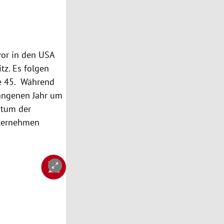
vor in den
USA
tz. Es folgen
e 45. Während
angenen Jahr um
stum der
ternehmen