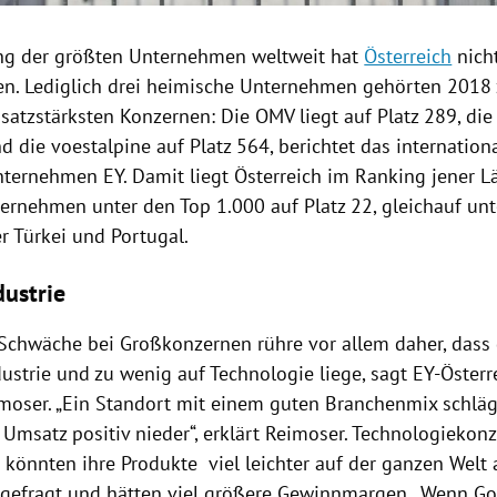
ng
der größten Unternehmen weltweit hat
Österreich
nicht
n. Lediglich drei heimische Unternehmen gehörten 2018
satzstärksten Konzernen: Die
OMV
liegt auf Platz 289, di
nd die
voestalpine
auf Platz 564, berichtet das internation
ternehmen EY. Damit liegt
Österreich
im
Ranking
jener L
ernehmen unter den Top 1.000 auf Platz 22, gleichauf un
er
Türkei
und
Portugal
.
dustrie
Schwäche bei Großkonzernen rühre vor allem daher, dass 
dustrie und zu wenig auf Technologie liege, sagt EY-Österr
moser
. „Ein Standort mit einem guten Branchenmix schläg
Umsatz positiv nieder“, erklärt
Reimoser
. Technologiekon
e
könnten ihre Produkte viel leichter auf der ganzen Welt a
hgefragt und hätten viel größere Gewinnmargen. „Wenn
Go