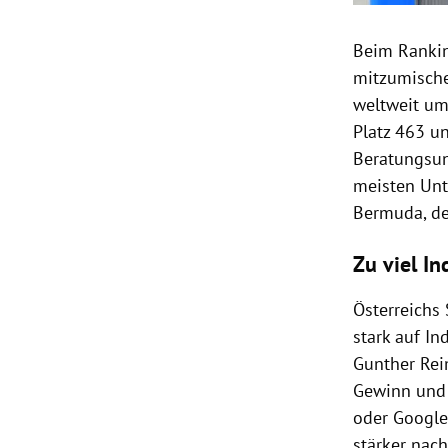
Beim
Ranki
mitzumische
weltweit um
Platz 463 u
Beratungsun
meisten Unt
Bermuda, d
Zu viel In
Österreichs
stark auf In
Gunther
Rei
Gewinn und 
oder
Googl
stärker nac