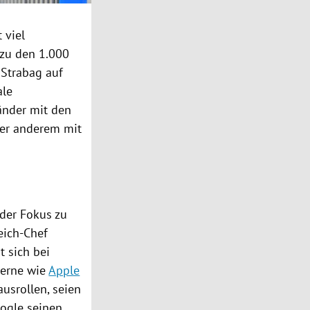
 viel
 zu den 1.000
e
Strabag
auf
ale
änder mit den
ter anderem mit
der Fokus zu
eich-Chef
t sich bei
zerne wie
Apple
usrollen, seien
ogle
seinen