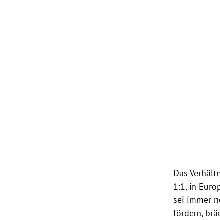
Das Verhält
1:1, in
Euro
sei immer n
fördern, brä