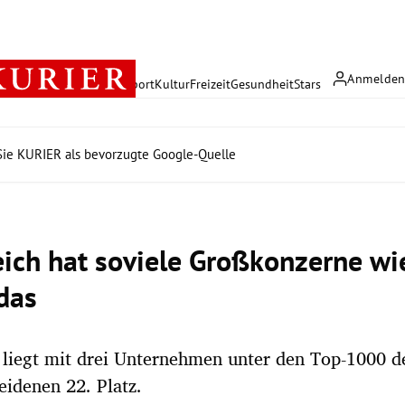
Anmelde
rreich
Politik
Wirtschaft
Sport
Kultur
Freizeit
Gesundheit
Stars
ie KURIER als bevorzugte Google-Quelle
eich hat soviele Großkonzerne wi
das
 liegt mit drei Unternehmen unter den Top-1000 d
idenen 22. Platz.