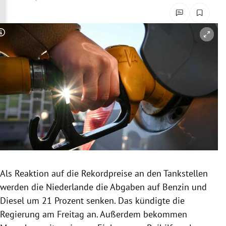
rreich Untermenü
rt Untermenü
Copyright-Hinweis öffnen/schließen
schaft Untermenü
s Untermenü
zeit Untermenü
undheit Untermenü
tur Untermenü
Als Reaktion auf die Rekordpreise an den Tankstellen
nung Untermenü
werden die Niederlande die Abgaben auf Benzin und
Diesel um 21 Prozent senken. Das kündigte die
lität Untermenü
Regierung am Freitag an. Außerdem bekommen