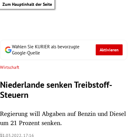
Zum Hauptinhalt der Seite
Wählen Sie KURIER als bevorzugte
Aktivieren
Google-Quelle
Wirtschaft
Niederlande senken Treibstoff-
Steuern
Regierung will Abgaben auf Benzin und Diesel
um 21 Prozent senken.
tik Untermenü
11.03.2022, 17:16