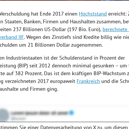
 Verschuldung hat Ende 2017 einen
Höchststand
erreicht:
n Staaten, Banken, Firmen und Haushalten zusammen, be
eiten 237 Billionen US-Dollar (197 Bio. Euro),
berechnete 
erband IIF
. Wegen des Zinstiefs sind Kredite billig wie ni
Schulden um 21 Billionen Dollar zugenommen.
en Industriestaaten ist der Schuldenstand in Prozent der
leistung (BIP) seit 2012 dennoch minimal gesunken – um 
te auf 382 Prozent. Das ist dem kräftigen BIP-Wachstum 
eg verzeichneten 2017 europaweit
Frankreich
und die
Sch
aushalte und Firmen ging.
Stimmen Sie einer Datenverarbeitung von
X
zu, um diesen 