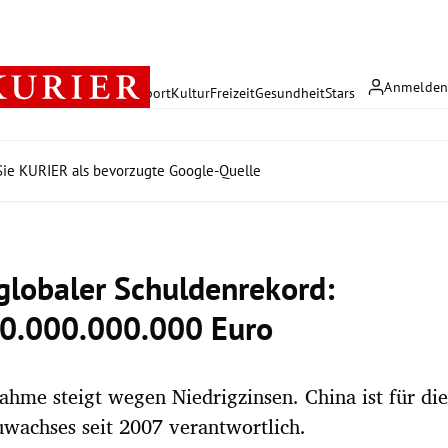
Anmelde
rreich
Politik
Wirtschaft
Sport
Kultur
Freizeit
Gesundheit
Stars
ie KURIER als bevorzugte Google-Quelle
globaler Schuldenrekord:
0.000.000.000 Euro
ahme steigt wegen Niedrigzinsen. China ist für die
wachses seit 2007 verantwortlich.