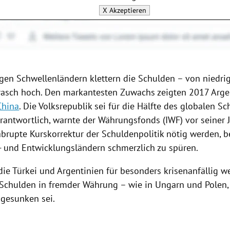
X
Akzeptieren
igen Schwellenländern klettern die Schulden – von niedr
rasch hoch. Den markantesten Zuwachs zeigten 2017
Arge
China
. Die Volksrepublik sei für die Hälfte des globalen S
erantwortlich, warnte der
Währungsfonds
(
IWF
) vor seiner
 abrupte Kurskorrektur der Schuldenpolitik nötig werden,
- und Entwicklungsländern schmerzlich zu spüren.
 die
Türkei
und
Argentinien
für besonders krisenanfällig w
 Schulden in fremder Währung – wie in
Ungarn
und Polen,
 gesunken sei.