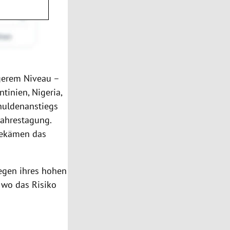
igerem Niveau –
ntinien
,
Nigeria
,
chuldenanstiegs
 Jahrestagung.
 bekämen das
egen ihres hohen
 wo das Risiko