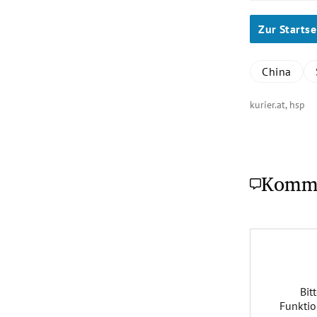
Zur Startse
China
kurier.at, hsp
Komm