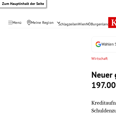
Zum Hauptinhalt der Seite
Menü
Meine Region
Schlagzeilen
Wien
NÖ
Burgenland
Öste
Wählen S
Wirtschaft
Neuer 
197.00
Kreditaufn
tik Untermenü
Schuldenzu
rreich Untermenü