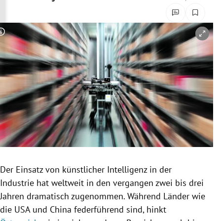
rreich Untermenü
rt Untermenü
Copyright-Hinweis öffnen/schließen
schaft Untermenü
s Untermenü
zeit Untermenü
undheit Untermenü
tur Untermenü
Der Einsatz von künstlicher
Intelligenz
in der
nung Untermenü
Industrie hat weltweit in den vergangen zwei bis drei
Jahren dramatisch zugenommen. Während Länder wie
lität Untermenü
die
USA
und
China
federführend sind, hinkt