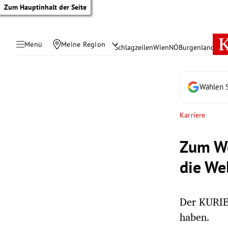
Zum Hauptinhalt der Seite
Menü
Meine Region
Schlagzeilen
Wien
NÖ
Burgenland
Öste
Wählen S
Karriere
Zum We
die We
Der KURIER
tik Untermenü
haben.
rreich Untermenü