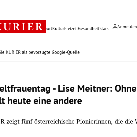
Anmelde
rreich
Politik
Wirtschaft
Sport
Kultur
Freizeit
Gesundheit
Stars
ie KURIER als bevorzugte Google-Quelle
ltfrauentag - Lise Meitner: Ohne
lt heute eine andere
 zeigt fünf österreichische Pionierinnen, die die