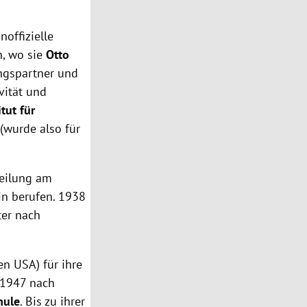
noffizielle
n, wo sie
Otto
ngspartner und
vität und
itut für
(wurde also für
teilung am
in berufen.
1938
ter nach
en USA) für ihre
e 1947 nach
hule
. Bis zu ihrer