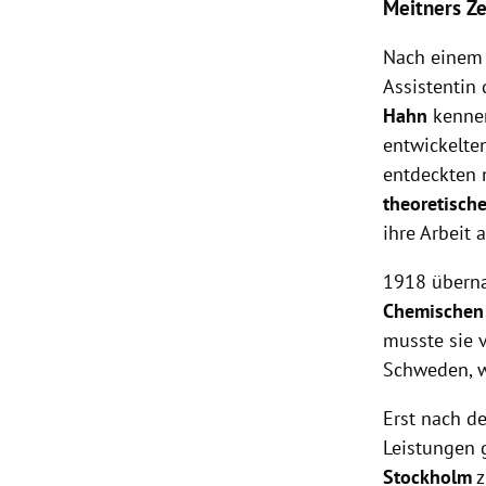
Meitners Ze
Nach einem
Assistentin
Hahn
kennen
entwickelt
entdeckten 
theoretisch
ihre Arbeit 
1918 überna
Chemischen 
musste sie 
Schweden, w
Erst nach d
Leistungen 
Stockholm
z