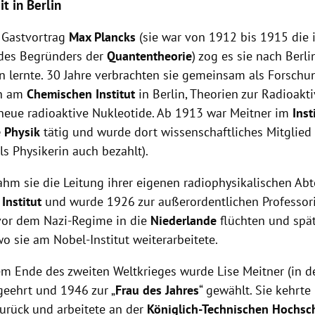
it in Berlin
 Gastvortrag
Max Plancks
(sie war von
1912 bis 1915 die i
des Begründers der
Quantentheorie
)
zog es sie nach Berli
 lernte. 30 Jahre verbrachten sie gemeinsam als Forschu
en am
Chemischen Institut
in Berlin, Theorien zur Radioakti
neue radioaktive Nukleotide. Ab 1913 war Meitner im
Inst
e Physik
tätig und wurde dort wissenschaftliches Mitglied 
als Physikerin auch bezahlt).
hm sie die Leitung ihrer eigenen radiophysikalischen Ab
Institut
und wurde 1926 zur außerordentlichen Professor
vor dem Nazi-Regime in die
Niederlande
flüchten und spä
o sie am Nobel-Institut weiterarbeitete.
em Ende des zweiten Weltkrieges wurde Lise Meitner (in d
geehrt und 1946 zur „
Frau des Jahres
“ gewählt. Sie kehrt
urück und arbeitete an der
Königlich-Technischen Hochsc