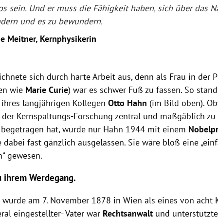
los sein. Und er muss die Fähigkeit haben, sich über das 
dern und es zu bewundern.
se Meitner, Kernphysikerin
ichnete sich durch harte Arbeit aus, denn als Frau in der P
nen wie
Marie Curie
) war es schwer Fuß zu fassen. So stand
 ihres langjährigen Kollegen
Otto Hahn
(im Bild oben). O
n der Kernspaltungs-Forschung zentral und maßgäblich zu 
begetragen hat, wurde nur Hahn 1944 mit einem
Nobelpr
dabei fast gänzlich ausgelassen. Sie wäre bloß eine „
ein
in“ gewesen.
u ihrem Werdegang.
r wurde am 7. November 1878 in Wien als eines von acht 
beral eingestellter- Vater war
Rechtsanwalt
und unterstützte