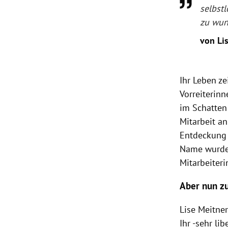
selbst
zu wun
von Li
Ihr Leben ze
Vorreiterin
im Schatten
Mitarbeit a
Entdeckung 
Name wurde 
Mitarbeiter
Aber nun z
Lise Meitne
Ihr -sehr li