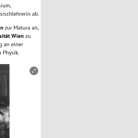
sium,
sischlehrerin ab.
en
zur Matura an,
sität Wien
zu
g an einer
 Physik.