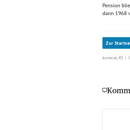
Pension bli
dann 1968 v
Zur Startse
kurier.at, RS |
Komm