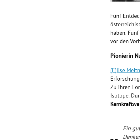
Fünf Entdec
österreichi
haben. Fünf
vor den Vor
Pionierin N
(E)lise Meit
Erforschung
Zu ihren Fo
Isotope. Du
Kernkraftwe
Ein gu
Denken