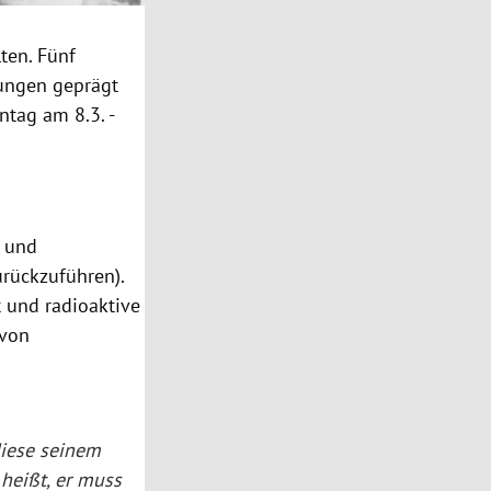
ten. Fünf
dungen geprägt
tag am 8.3. -
g und
zurückzuführen).
 und radioaktive
 von
diese seinem
heißt, er muss