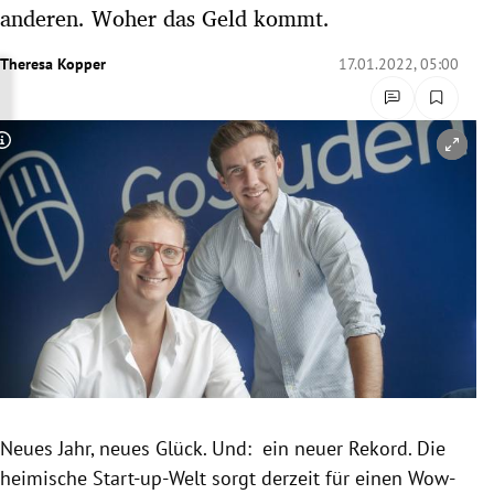
anderen. Woher das Geld kommt.
rreich Untermenü
Theresa Kopper
17.01.2022, 05:00
rt Untermenü
schaft Untermenü
Copyright-Hinweis öffnen/schließen
s Untermenü
zeit Untermenü
undheit Untermenü
tur Untermenü
nung Untermenü
lität Untermenü
Neues Jahr, neues Glück. Und: ein neuer Rekord. Die
heimische Start-up-Welt sorgt derzeit für einen Wow-