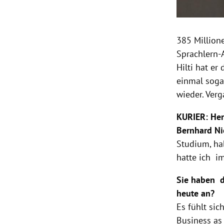
385 Million
Sprachlern-
Hilti hat er
einmal soga
wieder. Ve
KURIER: Her
Bernhard Ni
Studium, ha
hatte ich i
Sie haben de
heute an?
Es fühlt sic
Business as 