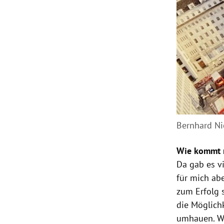
Bernhard Ni
Wie kommt m
Da gab es v
für mich ab
zum Erfolg s
die Möglich
umhauen. We