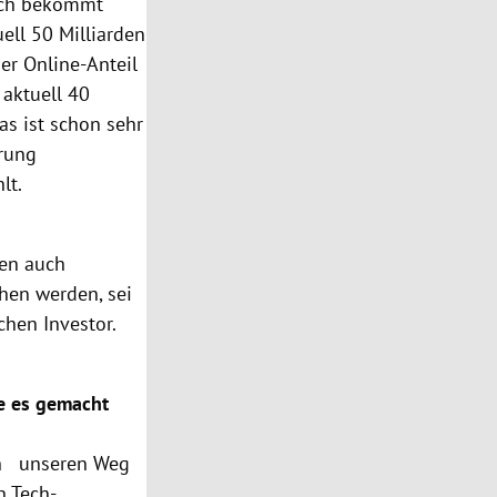
lich bekommt
ll 50 Milliarden
er Online-Anteil
 aktuell 40
s ist schon sehr
erung
lt.
len auch
hen werden, sei
chen Investor.
ie es gemacht
ich unseren Weg
n Tech-