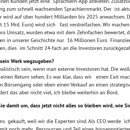
onen Kunden jetzt eine Sprachlern-App anbieten. Zusätz
g zum schnell wachsenden Sprachlernmarkt. Der ist aktue
er wird auf über hundert Milliarden bis 2025 anwachsen. D
it 15 Mrd. Euro) wird sich fast verdreifachen. Wir machen
uro Umsatz, wurden etwa mit dem Zehnfachen bewertet, da
ben in unserer Geschichte nur 16 Millionen Euro Finanzi
, dies im Schnitt 24-fach an die Investoren zurückgezah
, sein Werk wegzugeben?
alistisch sein, wenn man externe Investoren hat. Die wol
einen Return sehen. Es war klar, dass wir einen Exit mac
en Börsengang oder eben einen Verkauf an einen strategis
ert das aber nicht viel, ich bleibe weiterhin an Bord.
e damit um, dass jetzt nicht alles so bleiben wird, wie S
ns gekauft, weil wir die Experten sind. Als CEO werde 
t mit noch mehr Ressourcen und Teil eines börsennotierte