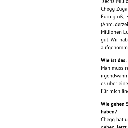
sechs Milli
Chegg Zugan
Euro groß, 
(Anm. derze
Millionen E
gut. Wir ha
aufgenommen
Wie ist das
Man muss re
irgendwann 
es über ein
Für mich änd
Wie gehen Si
haben?
Chegg hat u
gehen, jetz