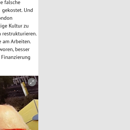
e falsche
e gekostet. Und
London
ige Kultur zu
restrukturieren.
e am Arbeiten.
hworen, besser
o Finanzierung