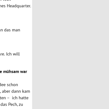
hes Headquarter.
 an das man
e. Ich will
wie mühsam war
Idee schon
t, aber dann kam
ten – ich hatte
 das Pech, zu