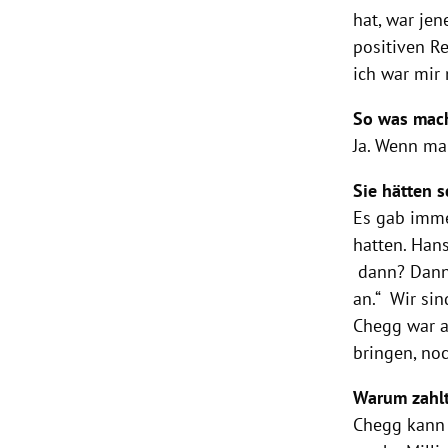
hat, war je
positiven R
ich war mir 
So was mac
Ja. Wenn ma
Sie hätten 
Es gab imme
hatten. Han
dann? Dann 
an.“ Wir si
Chegg war a
bringen, noc
Warum zahlt
Chegg kann d