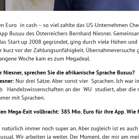
en Euro in cash – so viel zahlte das US-Unternehmen Che
App Busuu des Österreichers Bernhard Niesner. Gemeinsa
 das Start-up 2008 gegründet, ging durch viele Höhen und 
r kurz vor der Zahlungsunfähigkeit. Übernahmeversuche 
rgangene Woche kam es zum Megadeal.
r Niesner, sprechen Sie die afrikanische Sprache Busuu?
esner:
Nur drei Sätze. Aber sonst vier Sprachen. Ich war 
b Handelswissenschaften an der WU studiert, aber die 
mmer mit Sprachen.
n Mega-Exit vollbracht: 385 Mio. Euro für ihre App. Wie f
h natürlich immer noch super an. Aber zugleich ist es au
usual. Wir arbeiten ja weiter. Der Moment, der mir am mei