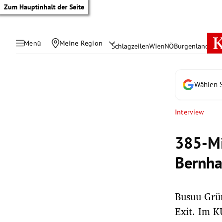
Zum Hauptinhalt der Seite
Menü
Meine Region
Schlagzeilen
Wien
NÖ
Burgenland
Öste
Wählen S
Interview
385-Mi
Bernha
Busuu-Grün
tik Untermenü
Exit. Im K
rreich Untermenü