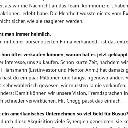
ner, als wir die Nachricht an das Team kommuniziert haben
eaktionen erlebt habe. Die Mehrheit wusste nichts vom Ex
nicht sicher, wie sie reagieren werden.
ht man immer heimlich.
n mit einer börsenotierten Firma verhandelt, ist das extr
schon öfter verkaufen können, warum hat es jetzt geklapp
r Interesse, uns zu kaufen. Schon kurze Zeit, nachdem wi
si Hansmann (Erstinvestor und Mentor, Anm.) hat damals 
hast du ein paar Millionen und fängst irgendwo anders 
nd sehr wählerisch gewesen, wir mussten ja nie verkaufen.
nders: Damit können wir unsere Vision, Fremdsprachen in
h schneller verwirklichen. Mit Chegg passt das einfach.
 ein amerikanisches Unternehmen so viel Geld für Busuu
urch diese Akquisition viele Synergien generieren, sie kö