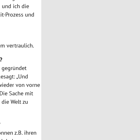
 und ich die
it-Prozess und
em vertraulich.
t?
r gegründet
gesagt: „Und
wieder von vorne
 Die Sache mit
 die Welt zu
?
nnen z.B. ihren