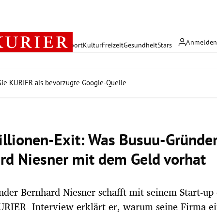
Anmelde
rreich
Politik
Wirtschaft
Sport
Kultur
Freizeit
Gesundheit
Stars
ie KURIER als bevorzugte Google-Quelle
llionen-Exit: Was Busuu-Gründe
rd Niesner mit dem Geld vorhat
der Bernhard Niesner schafft mit seinem Start-up
URIER- Interview erklärt er, warum seine Firma ei