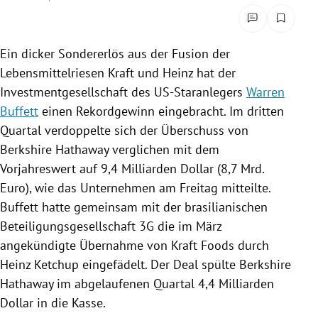
rreich Untermenü
rt Untermenü
Ein dicker
Sondererlös
aus der Fusion der
Lebensmittelriesen
Kraft und
Heinz
hat der
schaft Untermenü
Investmentgesellschaft
des US-Staranlegers
Warren
Buffett
einen
Rekordgewinn
eingebracht. Im dritten
s Untermenü
Quartal verdoppelte sich der
Überschuss
von
Berkshire Hathaway
verglichen mit dem
zeit Untermenü
Vorjahreswert auf 9,4 Milliarden Dollar (8,7 Mrd.
undheit Untermenü
Euro), wie das Unternehmen am Freitag mitteilte.
Buffett
hatte gemeinsam mit der brasilianischen
tur Untermenü
Beteiligungsgesellschaft
3G die im März
angekündigte Übernahme von
Kraft Foods
durch
nung Untermenü
Heinz
Ketchup eingefädelt. Der Deal spülte
Berkshire
Hathaway
im abgelaufenen Quartal 4,4 Milliarden
lität Untermenü
Dollar in die Kasse.