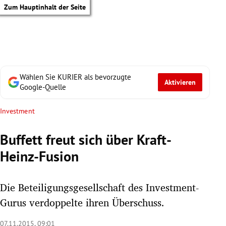
Zum Hauptinhalt der Seite
Wählen Sie KURIER als bevorzugte
Aktivieren
Google-Quelle
Investment
Buffett freut sich über Kraft-
Heinz-Fusion
Die Beteiligungsgesellschaft des Investment-
Gurus verdoppelte ihren Überschuss.
tik Untermenü
07.11.2015, 09:01