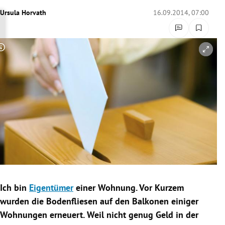
rreich Untermenü
Ursula Horvath
16.09.2014, 07:00
rt Untermenü
Copyright-Hinweis öffnen/schließen
schaft Untermenü
s Untermenü
zeit Untermenü
undheit Untermenü
tur Untermenü
nung Untermenü
Ich bin
Eigentümer
einer Wohnung. Vor Kurzem
wurden die Bodenfliesen auf den Balkonen einiger
lität Untermenü
Wohnungen erneuert. Weil nicht genug Geld in der