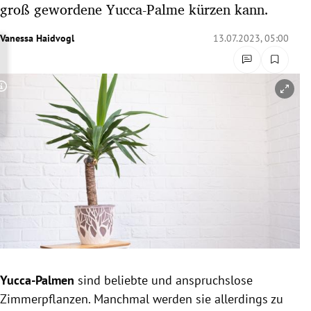
groß gewordene Yucca-Palme kürzen kann.
rreich Untermenü
Vanessa Haidvogl
13.07.2023, 05:00
rt Untermenü
schaft Untermenü
Copyright-Hinweis öffnen/schließen
s Untermenü
zeit Untermenü
undheit Untermenü
tur Untermenü
nung Untermenü
Yucca-Palmen
sind beliebte und anspruchslose
lität Untermenü
Zimmerpflanzen. Manchmal werden sie allerdings zu