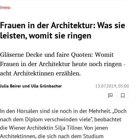
rreich Untermenü
Immo
rt Untermenü
Frauen in der Architektur: Was sie
leisten, womit sie ringen
schaft Untermenü
s Untermenü
Gläserne Decke und faire Quoten: Womit
Frauen in der Architektur heute noch ringen -
zeit Untermenü
acht Architektinnen erzählen.
undheit Untermenü
Julia Beirer
und
Ulla Grünbacher
13.07.2019, 05:00
tur Untermenü
In den Hörsälen sind sie noch in der Mehrheit. „Doch
nung Untermenü
nach dem Diplom verschwinden viele“, beobachtet
lität Untermenü
die Wiener Architektin
Silja Tillner
. Von jenen
Architektinnen, die sich nach dem Studium