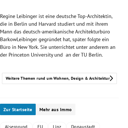
Regine Leibinger ist eine deutsche Top-Architektin,
Trum
die in Berlin und Harvard studiert und mit ihrem
Mann das deutsch-amerikanische Architekturbüro
BarkowLeibinger gegründet hat, später folgte ein
Wic
Büro in New York. Sie unterrichtet unter anderem an
der Princeton University und an der TU Berlin.
Slide 1 von 5
Weitere Themen rund um Wohnen, Design & Architektur
Zur Startseite
Mehr aus Immo
Alsergrund
EU
Linz
Donaustadt