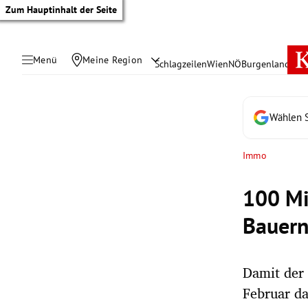
Zum Hauptinhalt der Seite
Menü
Meine Region
Schlagzeilen
Wien
NÖ
Burgenland
Öste
Wählen S
Immo
100 Mi
Bauern
Damit der 
tik Untermenü
Februar da
rreich Untermenü