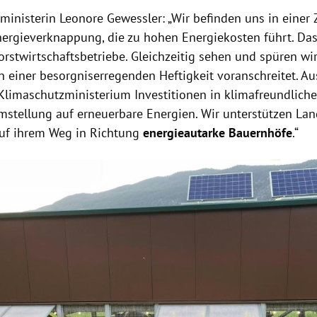
ministerin Leonore
Gewessler
: „Wir befinden uns in einer 
ergieverknappung, die zu hohen Energiekosten führt. Da
rstwirtschaftsbetriebe. Gleichzeitig sehen und spüren wir 
in einer besorgniserregenden Heftigkeit voranschreitet. A
 Klimaschutzministerium Investitionen in klimafreundlich
mstellung auf erneuerbare Energien. Wir unterstützen Lan
auf ihrem Weg in Richtung
energieautarke Bauernhöfe
.“
Hinweis öffnen/schließen