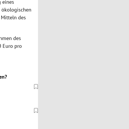
g eines
 ökologischen
 Mitteln des
ahmen des
0 Euro pro
en?