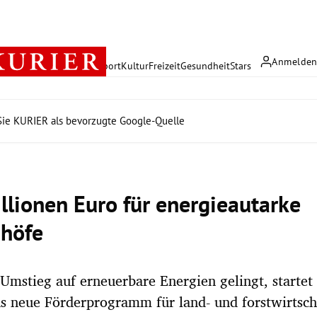
Anmelde
rreich
Politik
Wirtschaft
Sport
Kultur
Freizeit
Gesundheit
Stars
ie KURIER als bevorzugte Google-Quelle
llionen Euro für energieautarke
höfe
Umstieg auf erneuerbare Energien gelingt, startet
s neue Förderprogramm für land- und forstwirtsch