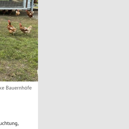
rke Bauernhöfe
uchtung,