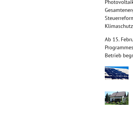
Photovoltai
Gesamtenerg
Steuerrefor
Klimaschutz
Ab 15. Feb
Programmes 
Betrieb begr