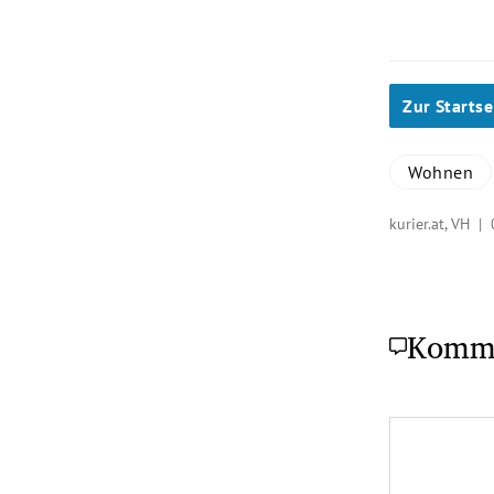
Zur Startse
Wohnen
kurier.at, VH |
Komm