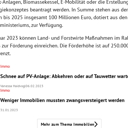
k-Anlagen, Biomassekessel, E-Mobilität oder die Erstellun
iekonzeptes beantragt werden. In Summe stehen aus der
m bis 2025 insgesamt 100 Millionen Euro, dotiert aus den
ministeriums, zur Verfügung.
ruar 2023 können Land- und Forstwirte Maßnahmen im R
zur Förderung einreichen. Die Förderhöhe ist auf 250.00
enzt.
Immo
Schnee auf PV-Anlage: Abkehren oder auf Tauwetter wart
Vanessa Haidvogl
06.02.2023
Immo
Weniger Immobilien mussten zwangsversteigert werden
31.01.2023
Mehr zum Thema Immobilien