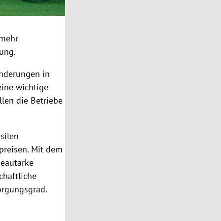
 mehr
rung.
änderungen in
eine wichtige
len die Betriebe
silen
preisen. Mit dem
ieautarke
chaftliche
orgungsgrad.