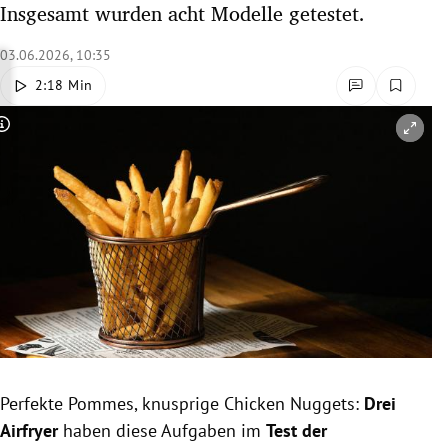
Insgesamt wurden acht Modelle getestet.
rreich Untermenü
03.06.2026, 10:35
rt Untermenü
2:18 Min
schaft Untermenü
Copyright-Hinweis öffnen/schließen
s Untermenü
zeit Untermenü
undheit Untermenü
tur Untermenü
nung Untermenü
Perfekte Pommes, knusprige Chicken Nuggets:
Drei
lität Untermenü
Airfryer
haben diese Aufgaben im
Test der